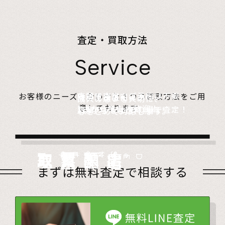
査定・買取方法
Service
店頭で査定、ご予約は不要。
お客様のニーズに合わせた４つの買取方法をご用
無料でご自宅にお伺い、
詰めて送るだけ。
故人の想いを大切に、
意しております。
1点からでも大歓迎！
査定のプロがその場で査定！
1点からでも送料無料！
心をこめて対応します。
店頭買取
Store
出張買取
Visit
宅配買取
very
Del
i
遺品整理
Estate
まずは無料査定で相談する