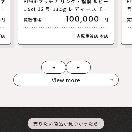
イヤ
Pt900プラチナ リング・指輪 ルビー
P
ース
1.9ct 12号 13.5g レディース【中
号
古】
100,000
円
円
買取価格
買
南店
古恵良質店 本店
View more
売りたい商品が見つかったら