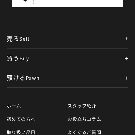
売る
Sell
店頭買取
買う
Buy
出張買取
公式オンラインショップ
預ける
Pawn
宅配買取
楽天市場
質預かりについて
遺品整理
ホーム
スタッフ紹介
Yahooショッピング
LINE査定
初めての方へ
お役立ちコラム
Yahoo!オークション
買取実績一覧
取り扱い品目
よくあるご質問
メルカリ