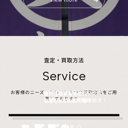
査定・買取方法
Service
店頭で査定、ご予約は不要。
お客様のニーズに合わせた４つの買取方法をご用
無料でご自宅にお伺い、
詰めて送るだけ。
故人の想いを大切に、
意しております。
1点からでも大歓迎！
査定のプロがその場で査定！
1点からでも送料無料！
心をこめて対応します。
Store
Visit
very
Del
i
Estate