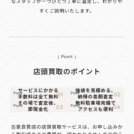
なスタッフが一つひとつ丁寧に査定し、わかりや
すくご説明いたします。
（ Point ）
店頭買取のポイント
サービスにかかる
価値を見極める、
Point
Point
01
02
手数料は全て無料
納得の高額査定
その場で査定後、
無料駐車場完備で
Point
Point
03
04
即現金化
アクセスも便利
古恵良質店の店頭買取サービスは、お申し込みか