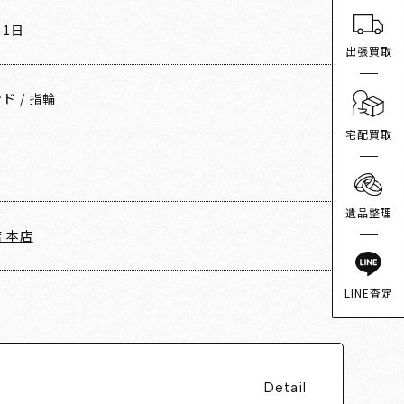
月1日
出張買取
ンド
/
指輪
宅配買取
遺品整理
 本店
LINE査定
Detail