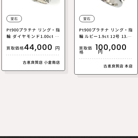
宝石
宝石
Pt900プラチナ リング・指
Pt900プラチナ リング・指
輪 ダイヤモンド1.00ct 12
輪 ルビー1.9ct 12号 13.5g
号 5.3g レディース【中
レディース【中古】
44,000
100,000
円
買取価
買取価格
古】【美品】
円
格
古恵良質店 小倉南店
古恵良質店 本店