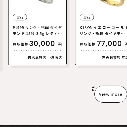
宝石
宝石
Pt999 リング・指輪 ダイヤ
K18YG イエローゴール
モンド 13号 3.5g レディー
リング・指輪 ダイヤモン
ス【中古】【美品】
0.41ct 12号 3.6g レディ
30,000
77,000
円
買取価格
買取価格
ス【中古】
古恵良質店 小倉南店
古恵良質店 本
View more