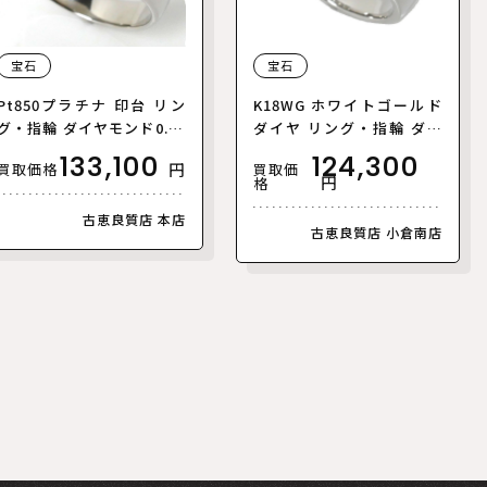
宝石
宝石
Pt850プラチナ 印台 リン
K18WG ホワイトゴールド
グ・指輪 ダイヤモンド0.41
ダイヤ リング・指輪 ダイ
ct 22号 19.7g メンズ【中
ヤモンド1.00ct 12号 7.2g
133,100
124,300
円
買取価
買取価格
古】【美品】
レディース【中古】【美
円
格
品】
古恵良質店 本店
古恵良質店 小倉南店