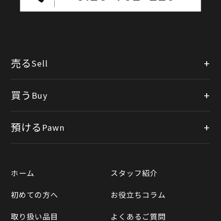
売る
Sell
店頭買取
買う
Buy
出張買取
公式オンラインショップ
預ける
Pawn
宅配買取
楽天市場
質預かりについて
遺品整理
ホーム
スタッフ紹介
Yahooショッピング
LINE査定
初めての方へ
お役立ちコラム
Yahoo!オークション
買取実績一覧
取り扱い品目
よくあるご質問
メルカリ