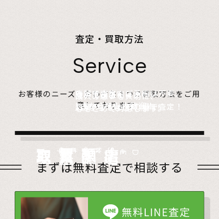
査定・買取方法
Service
店頭で査定、ご予約は不要。
お客様のニーズに合わせた４つの買取方法をご用
無料でご自宅にお伺い、
詰めて送るだけ。
故人の想いを大切に、
意しております。
1点からでも大歓迎！
査定のプロがその場で査定！
1点からでも送料無料！
心をこめて対応します。
店頭買取
Store
出張買取
Visit
宅配買取
very
Del
i
遺品整理
Estate
まずは無料査定で相談する