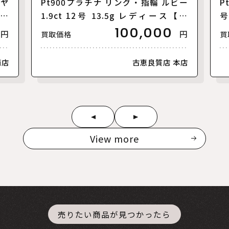
イヤ
Pt900プラチナ リング・指輪 ルビー
P
ース
1.9ct 12号 13.5g レディース【中
号
古】
100,000
円
円
買取価格
買
南店
古恵良質店 本店
View more
売りたい商品が見つかったら