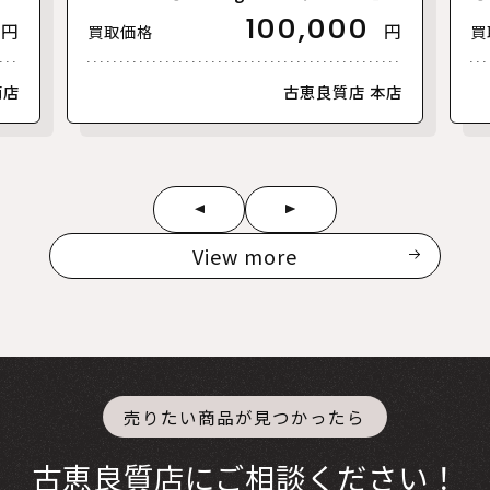
古】
100,000
円
円
買取価格
買
南店
古恵良質店 本店
View more
売りたい商品が見つかったら
古恵良質店にご相談ください！