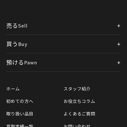
売る
Sell
店頭買取
買う
Buy
出張買取
公式オンラインショップ
預ける
Pawn
宅配買取
楽天市場
質預かりについて
遺品整理
ホーム
スタッフ紹介
Yahooショッピング
LINE査定
初めての方へ
お役立ちコラム
Yahoo!オークション
買取実績一覧
取り扱い品目
よくあるご質問
メルカリ
買取相場表
買取実績一覧
お問い合わせ