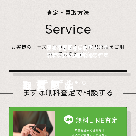
査定・買取方法
Service
店頭で査定、ご予約は不要。
お客様のニーズに合わせた４つの買取方法をご用
無料でご自宅にお伺い、
詰めて送るだけ。
故人の想いを大切に、
意しております。
1点からでも大歓迎！
査定のプロがその場で査定！
1点からでも送料無料！
心をこめて対応します。
店頭買取
Store
出張買取
Visit
宅配買取
very
Del
i
遺品整理
Estate
まずは無料査定で相談する