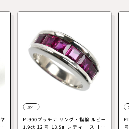
宝石
イヤ
Pt900プラチナ リング・指輪 ルビー
P
ース
1.9ct 12号 13.5g レディース【中
号