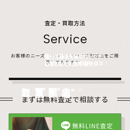
査定・買取方法
Service
店頭で査定、ご予約は不要。
お客様のニーズに合わせた４つの買取方法をご用
無料でご自宅にお伺い、
詰めて送るだけ。
故人の想いを大切に、
意しております。
1点からでも大歓迎！
査定のプロがその場で査定！
1点からでも送料無料！
心をこめて対応します。
店頭買取
Store
出張買取
Visit
宅配買取
very
Del
i
遺品整理
Estate
まずは無料査定で相談する