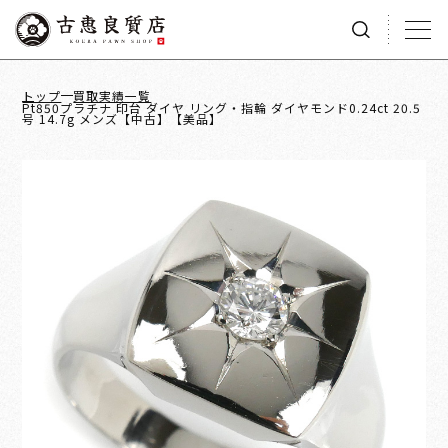
トップ
買取実績一覧
Pt850プラチナ 印台 ダイヤ リング・指輪 ダイヤモンド0.24ct 20.5
号 14.7g メンズ【中古】【美品】