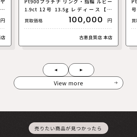
イヤ
Pt900プラチナ リング・指輪 ルビー
P
ース
1.9ct 12号 13.5g レディース【中
号
古】
100,000
円
円
買取価格
買
南店
古恵良質店 本店
View more
売りたい商品が見つかったら