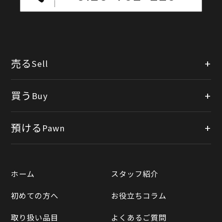
売る
Sell
店頭買取
買う
Buy
出張買取
公式オンラインショップ
預ける
Pawn
宅配買取
楽天市場
質預かりについて
遺品整理
ホーム
スタッフ紹介
Yahooショッピング
LINE査定
初めての方へ
お役立ちコラム
Yahoo!オークション
買取実績一覧
取り扱い品目
よくあるご質問
メルカリ