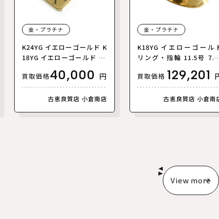
金・プラチナ
金・プラチナ
K24YG イエローゴールド K
K18YG イエローゴール
18YG イエローゴールド 1g
リング・指輪 11.5号 7.6
インゴット ペンダントトッ
レディース【中古】
40,000
129,201
円
買取価格
買取価格
プ 6.2g ガラス入り【中
古】
古恵良質店 小倉南店
古恵良質店 小倉南
View more