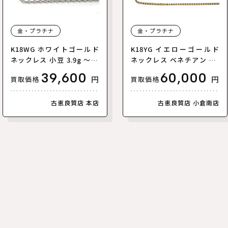
金・プラチナ
金・プラチナ
K18WG ホワイトゴールド
K18YG イエローゴールド
ネックレス 小豆 3.9g ～45
ネックレス ベネチアン 3.5
cm フリーチェーン カット
g ~50cm レディース【中
39,600
60,000
円
円
買取価格
買取価格
小豆 ユニセックス【中古】
古】
古恵良質店 本店
古恵良質店 小倉南店