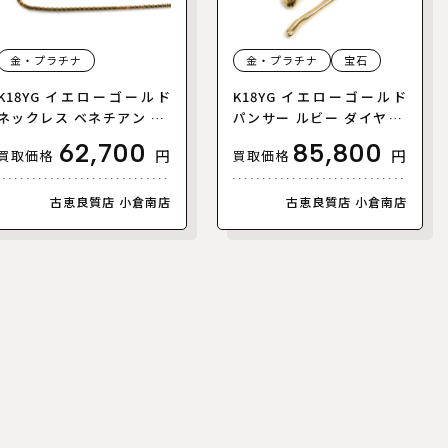
金・プラチナ
金・プラチナ
宝石
K18YG イエローゴールド
K18YG イエローゴールド
ネックレス ベネチアン 5.2
パンサー ルビー ダイヤ ペ
g ～49cm フリーチェーン
ンダントトップ ルビー ダ
62,700
85,800
円
円
買取価格
買取価格
レディース【中古】
イヤモンド0.15ct 7.6g レ
ディース【中古】【美品】
古恵良質店 小倉南店
古恵良質店 小倉南店