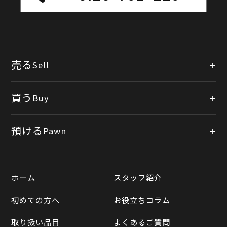
売る
Sell
店頭買取
買う
Buy
出張買取
公式オンラインショップ
預ける
Pawn
宅配買取
楽天市場
質預かりについて
遺品整理
ホーム
スタッフ紹介
Yahooショッピング
LINE査定
初めての方へ
お役立ちコラム
Yahoo!オークション
買取実績一覧
取り扱い品目
よくあるご質問
メルカリ