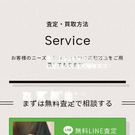
査定・買取方法
Service
店頭で査定、ご予約は不要。
お客様のニーズに合わせた４つの買取方法をご用
無料でご自宅にお伺い、
詰めて送るだけ。
故人の想いを大切に、
意しております。
1点からでも大歓迎！
査定のプロがその場で査定！
1点からでも送料無料！
心をこめて対応します。
店頭買取
Store
出張買取
Visit
宅配買取
very
Del
i
遺品整理
Estate
まずは無料査定で相談する