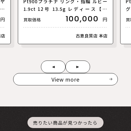
イヤ
Pt900プラチナ リング・指輪 ルビー
P
ース
1.9ct 12号 13.5g レディース【中
グ
古】
1
100,000
円
円
買取価格
買
南店
古恵良質店 本店
View more
売りたい商品が見つかったら