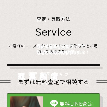
査定・買取方法
Service
店頭で査定、ご予約は不要。
お客様のニーズに合わせた４つの買取方法をご用
無料でご自宅にお伺い、
詰めて送るだけ。
故人の想いを大切に、
意しております。
1点からでも大歓迎！
査定のプロがその場で査定！
1点からでも送料無料！
心をこめて対応します。
店頭買取
Store
出張買取
Visit
宅配買取
very
Del
i
遺品整理
Estate
まずは無料査定で相談する