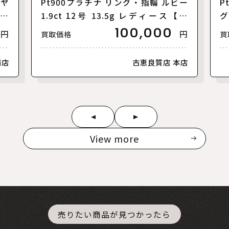
イヤ
Pt900プラチナ リング・指輪 ルビー
P
ース
1.9ct 12号 13.5g レディース【中
グ
古】
1
100,000
円
円
買取価格
買
南店
古恵良質店 本店
View more
売りたい商品が見つかったら