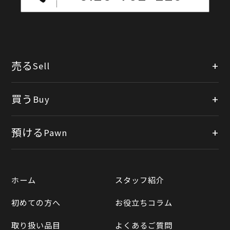
売る
Sell
店頭買取
買う
Buy
出張買取
公式オンラインショップ
預ける
Pawn
宅配買取
楽天市場
質預かりについて
遺品整理
ホーム
スタッフ紹介
Yahooショッピング
LINE査定
初めての方へ
お役立ちコラム
Yahoo!オークション
買取実績一覧
取り扱い品目
よくあるご質問
メルカリ