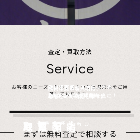
査定・買取方法
Service
店頭で査定、ご予約は不要。
お客様のニーズに合わせた４つの買取方法をご用
無料でご自宅にお伺い、
詰めて送るだけ。
故人の想いを大切に、
意しております。
1点からでも大歓迎！
査定のプロがその場で査定！
1点からでも送料無料！
心をこめて対応します。
店頭買取
Store
出張買取
Visit
宅配買取
very
Del
i
遺品整理
Estate
まずは無料査定で相談する