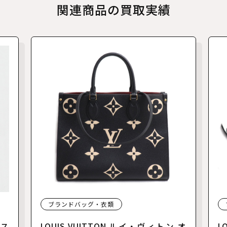
関連商品の買取実績
ブランドバッグ・衣類
リス
LOUIS VUITTON ルイ・ヴィトン オ
L