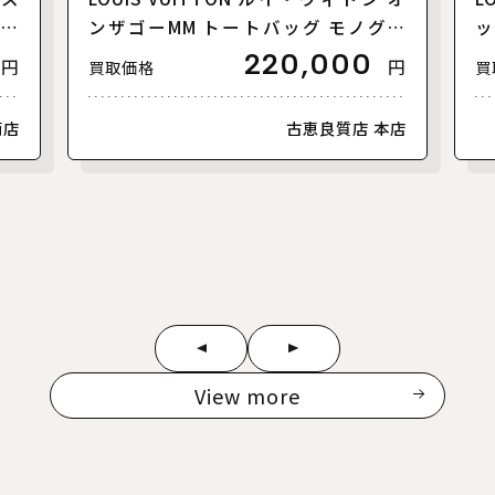
【美
ンザゴーMM トートバッグ モノグラ
ッ
ムアンプラント バイカラー ブラック
ァ
220,000
円
円
買取価格
買
ベージュ M45495 レディース【中
ラ
古】【美品】
古
南店
古恵良質店 本店
View more