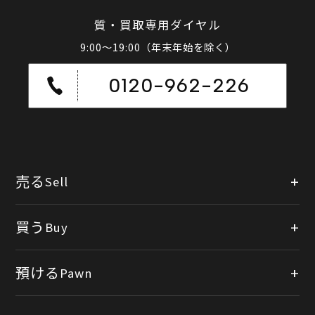
質・買取専用ダイヤル
9:00～19:00（年末年始を除く）
0120-962-226
売る
Sell
店頭買取
買う
Buy
出張買取
公式オンラインショップ
預ける
Pawn
宅配買取
楽天市場
質預かりについて