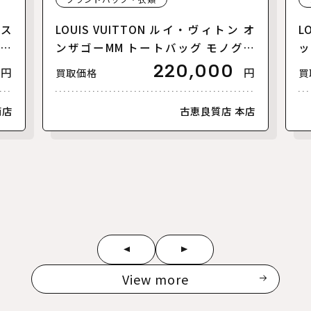
リス
LOUIS VUITTON ルイ・ヴィトン オ
L
【美
ンザゴーMM トートバッグ モノグラ
ッ
ムアンプラント バイカラー ブラック
ァ
220,000
円
円
買取価格
買
ベージュ M45495 レディース【中
ラ
古】【美品】
古
南店
古恵良質店 本店
View more