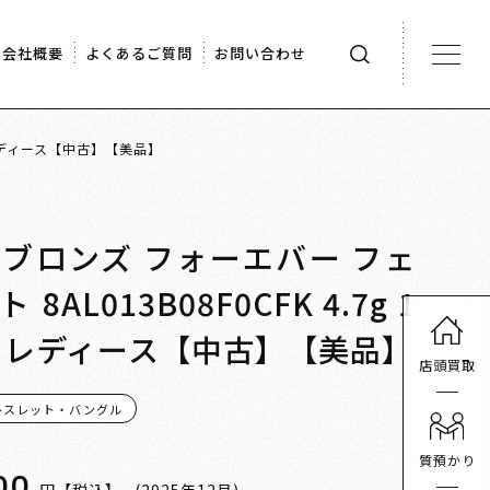
会社概要
よくあるご質問
お問い合わせ
cm レディース【中古】【美品】
ィ ブロンズ フォーエバー フェ
AL013B08F0CFK 4.7g 1
.5cm レディース【中古】【美品】
店頭買取
レスレット・バングル
質預かり
00