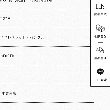
円【税込】
(2025年12月)
出張買取
2月27日
宅配買取
ィ
/
ブレスレット・バングル
08F0CFK
遺品整理
LINE査定
 小倉南店