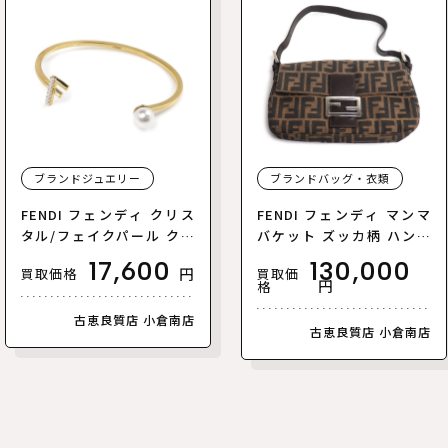
ブランドジュエリー
ブランドバッグ・衣類
FENDI フェンディ クリス
FENDI フェンディ マンマ
タル/フェイクパール クリ
バケット ズッカ柄 ハンド
スタル パール バングル 8A
バッグ ブラウン 26424 レ
17,600
130,000
円
買取価
買取価格
H783 M レディース【中
ディース【中古】
円
格
古】
古恵良質店 小倉南店
古恵良質店 小倉南店