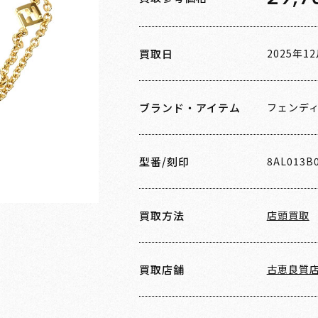
買取日
2025年1
ブランド・アイテム
フェンデ
型番/刻印
8AL013B
買取方法
店頭買取
買取店舗
古恵良質店