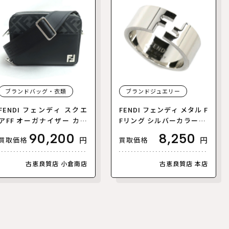
ブランドバッグ・衣類
ブランドジュエリー
FENDI フェンディ スクエ
FENDI フェンディ メタル F
アFF オーガナイザー カメ
Fリング シルバーカラー リ
ラケース ショルダーバッグ
ング・指輪 7AJ193 B08 2
90,200
8,250
円
円
買取価格
買取価格
ブラック 7M0357AFF2F0G
1.5号 9.2g メンズ【中古】
XN メンズ【中古】
古恵良質店 小倉南店
古恵良質店 本店