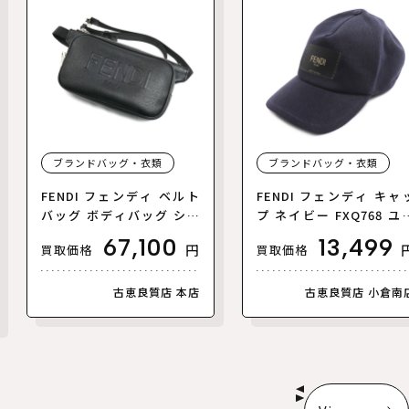
ブランドバッグ・衣類
ブランドバッグ・衣類
FENDI フェンディ ベルト
FENDI フェンディ キャ
バッグ ボディバッグ ショ
プ ネイビー FXQ768 ユニ
ルダーバッグ ブラック 7VA
セックス【中古】
67,100
13,499
円
買取価格
買取価格
605 AMAC F0GXN メンズ
【中古】
古恵良質店 本店
古恵良質店 小倉南