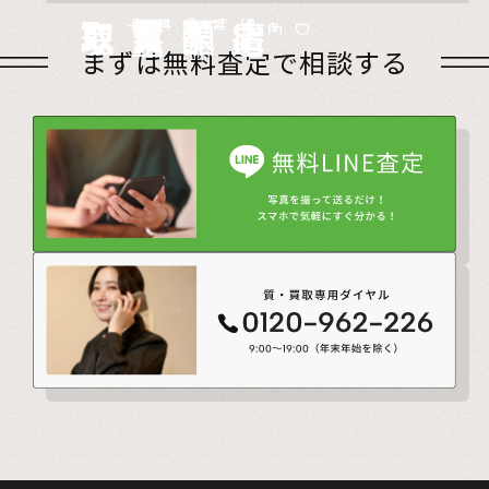
店頭買取
Store
出張買取
Visit
宅配買取
very
Del
i
遺品整理
Estate
まずは無料査定で相談する