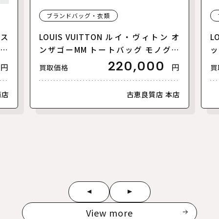
ブランドバッグ・衣類
リス
LOUIS VUITTON ルイ・ヴィトン オ
L
【美
ンザゴーMM トートバッグ モノグラ
ッ
ムアンプラント バイカラー ブラック
ァ
220,000
円
円
買取価格
買
ベージュ M45495 レディース【中
ラ
古】【美品】
古
南店
古恵良質店 本店
View more