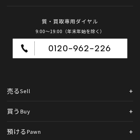
質・買取専用ダイヤル
9:00～19:00（年末年始を除く）
0120-962-226
売る
Sell
店頭買取
買う
Buy
出張買取
公式オンラインショップ
預ける
Pawn
宅配買取