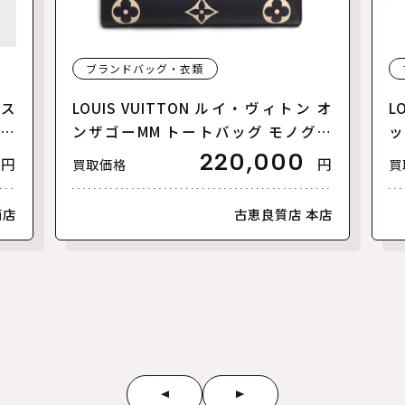
ブランドバッグ・衣類
リス
LOUIS VUITTON ルイ・ヴィトン オ
L
【美
ンザゴーMM トートバッグ モノグラ
ッ
ムアンプラント バイカラー ブラック
ァ
220,000
円
円
買取価格
買
ベージュ M45495 レディース【中
ラ
古】【美品】
古
南店
古恵良質店 本店