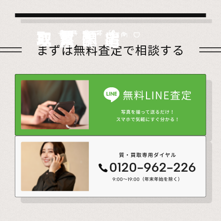
店頭買取
Store
出張買取
Visit
宅配買取
very
Del
i
遺品整理
Estate
まずは無料査定で相談する