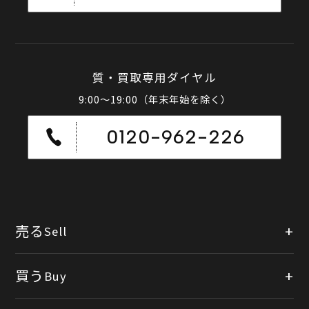
質・買取専用ダイヤル
9:00～19:00（年末年始を除く）
0120-962-226
売る
Sell
店頭買取
買う
Buy
出張買取