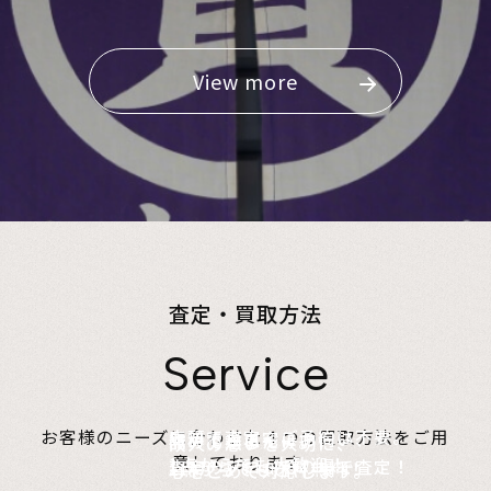
View more
査定・買取方法
Service
店頭で査定、ご予約は不要。
お客様のニーズに合わせた４つの買取方法をご用
無料でご自宅にお伺い、
詰めて送るだけ。
故人の想いを大切に、
意しております。
1点からでも大歓迎！
査定のプロがその場で査定！
1点からでも送料無料！
心をこめて対応します。