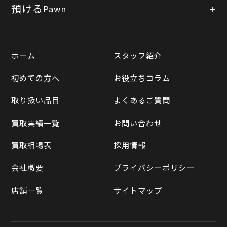
公式オンラインショップ
預ける
Pawn
宅配買取
楽天市場
質預かりについて
遺品整理
ホーム
スタッフ紹介
Yahooショッピング
LINE査定
初めての方へ
お役立ちコラム
Yahoo!オークション
買取実績一覧
取り扱い品目
よくあるご質問
メルカリ
買取相場表
買取実績一覧
お問い合わせ
ラクマ
買取相場表
採用情報
Qoo10
会社概要
プライバシーポリシー
店舗一覧
サイトマップ