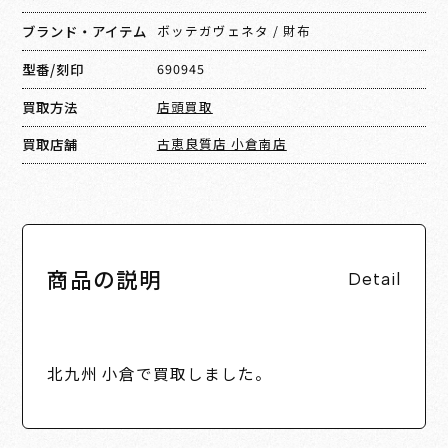
ブランド・アイテム
ボッテガヴェネタ
/
財布
型番/刻印
690945
買取方法
店頭買取
買取店舗
古恵良質店 小倉南店
商品の説明
Detail
北九州 小倉で買取しました。