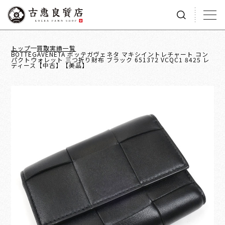
トップ
買取実績一覧
BOTTEGAVENETA ボッテガヴェネタ マキシイントレチャート コン
パクトウォレット 三つ折り財布 ブラック 651372 VCQC1 8425 レ
ディース【中古】【美品】