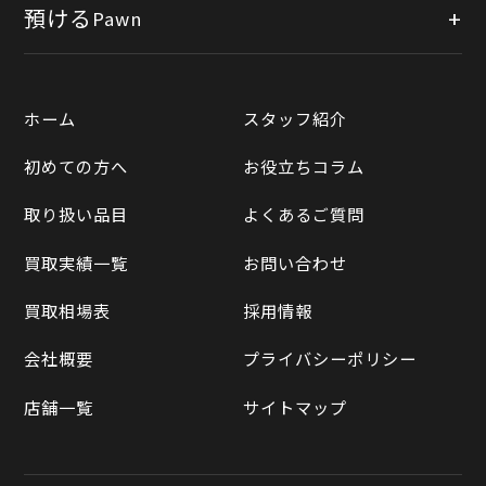
公式オンラインショップ
預ける
Pawn
宅配買取
楽天市場
質預かりについて
遺品整理
ホーム
スタッフ紹介
Yahooショッピング
LINE査定
初めての方へ
お役立ちコラム
Yahoo!オークション
買取実績一覧
取り扱い品目
よくあるご質問
メルカリ
買取相場表
買取実績一覧
お問い合わせ
ラクマ
買取相場表
採用情報
Qoo10
会社概要
プライバシーポリシー
店舗一覧
サイトマップ