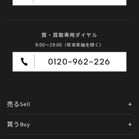
質・買取専用ダイヤル
9:00～19:00（年末年始を除く）
0120-962-226
売る
Sell
店頭買取
買う
Buy
出張買取