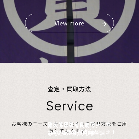
View more
査定・買取方法
Service
店頭で査定、ご予約は不要。
お客様のニーズに合わせた４つの買取方法をご用
無料でご自宅にお伺い、
詰めて送るだけ。
故人の想いを大切に、
意しております。
1点からでも大歓迎！
査定のプロがその場で査定！
1点からでも送料無料！
心をこめて対応します。