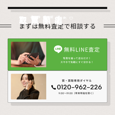
店頭買取
Store
出張買取
Visit
宅配買取
very
Del
i
遺品整理
Estate
まずは無料査定で相談する