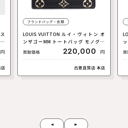
ブランドバッグ・衣類
リス
LOUIS VUITTON ルイ・ヴィトン オ
L
【美
ンザゴーMM トートバッグ モノグラ
ッ
ムアンプラント バイカラー ブラック
ァ
220,000
円
円
買取価格
買
ベージュ M45495 レディース【中
ラ
古】【美品】
古
南店
古恵良質店 本店