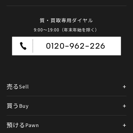
質・買取専用ダイヤル
9:00～19:00（年末年始を除く）
0120-962-226
売る
Sell
店頭買取
買う
Buy
出張買取
公式オンラインショップ
預ける
Pawn
宅配買取