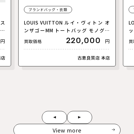
ブランドバッグ・衣類
リス
LOUIS VUITTON ルイ・ヴィトン オ
L
【美
ンザゴーMM トートバッグ モノグラ
ッ
ムアンプラント バイカラー ブラック
ァ
220,000
円
円
買取価格
買
ベージュ M45495 レディース【中
ラ
古】【美品】
古
南店
古恵良質店 本店
View more