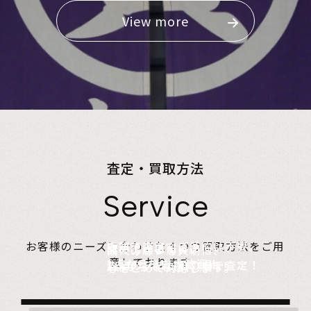
View more
査定・買取方法
Service
店頭で査定、ご予約は不要。
お客様のニーズに合わせた４つの買取方法をご用
無料でご自宅にお伺い、
詰めて送るだけ。
故人の想いを大切に、
意しております。
1点からでも大歓迎！
査定のプロがその場で査定！
1点からでも送料無料！
心をこめて対応します。