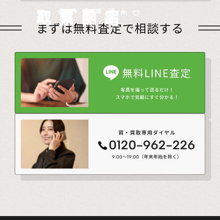
店頭買取
Store
出張買取
Visit
宅配買取
very
Del
i
遺品整理
Estate
まずは無料査定で相談する