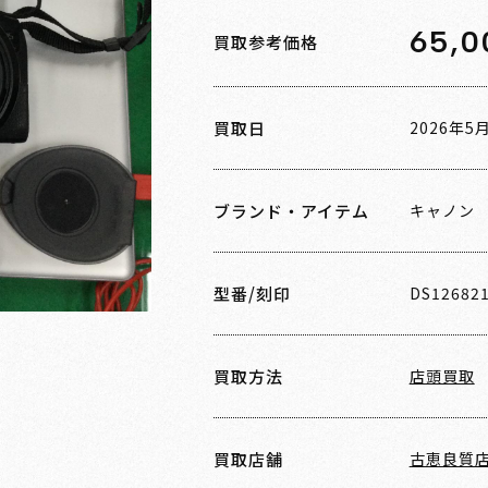
65,0
買取参考価格
買取日
2026年5
ブランド・アイテム
キャノン
型番/刻印
DS12682
買取方法
店頭買取
買取店舗
古恵良質店