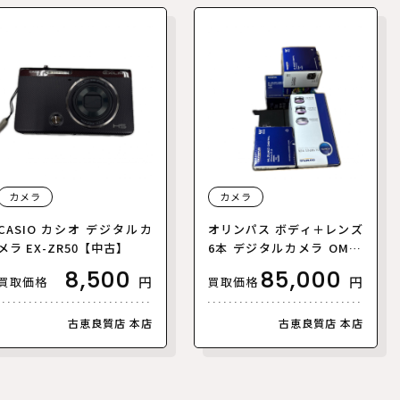
カメラ
カメラ
CASIO カシオ デジタルカ
オリンパス ボディ＋レンズ
メラ EX-ZR50【中古】
6本 デジタルカメラ OM-D
【中古】
8,500
85,000
円
円
買取価格
買取価格
古恵良質店 本店
古恵良質店 本店