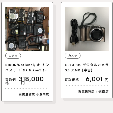
カメラ
カメラ
NIKON/National/オリン
OLYMPUS デジタルカメラ
パス ﾃﾞｼﾞｶﾒ Nikon9 ｵﾘﾝ
SZ-31MR【中古】
ﾊﾟｽ1/ﾚﾝｽﾞ Nikon12/ｽﾄﾛ
318,000
6,001
円
買取価
買取価格
ﾎﾞ National3 Nikon1 カ
円
格
メラ･レンズ･ストロボ山
【中古】
古恵良質店 小倉南店
古恵良質店 小倉南店