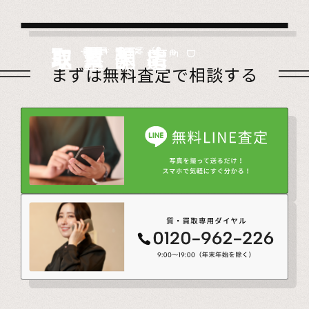
店頭買取
Store
出張買取
Visit
宅配買取
very
Del
i
遺品整理
Estate
まずは無料査定で相談する