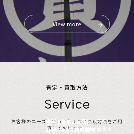
View more
査定・買取方法
Service
店頭で査定、ご予約は不要。
お客様のニーズに合わせた４つの買取方法をご用
無料でご自宅にお伺い、
詰めて送るだけ。
故人の想いを大切に、
意しております。
1点からでも大歓迎！
査定のプロがその場で査定！
1点からでも送料無料！
心をこめて対応します。