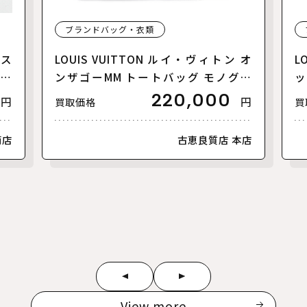
ブランドバッグ・衣類
リス
LOUIS VUITTON ルイ・ヴィトン オ
L
【美
ンザゴーMM トートバッグ モノグラ
ッ
ムアンプラント バイカラー ブラック
ァ
220,000
円
円
買取価格
買
ベージュ M45495 レディース【中
ラ
古】【美品】
古
南店
古恵良質店 本店
View more