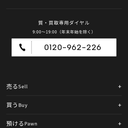
質・買取専用ダイヤル
9:00～19:00（年末年始を除く）
0120-962-226
売る
Sell
店頭買取
買う
Buy
出張買取
公式オンラインショップ
預ける
Pawn