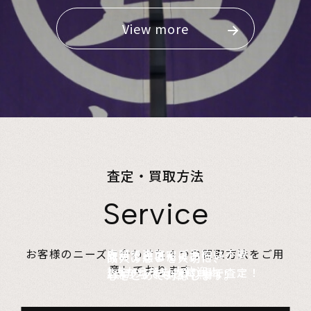
View more
査定・買取方法
Service
店頭で査定、ご予約は不要。
お客様のニーズに合わせた４つの買取方法をご用
無料でご自宅にお伺い、
詰めて送るだけ。
故人の想いを大切に、
意しております。
1点からでも大歓迎！
査定のプロがその場で査定！
1点からでも送料無料！
心をこめて対応します。