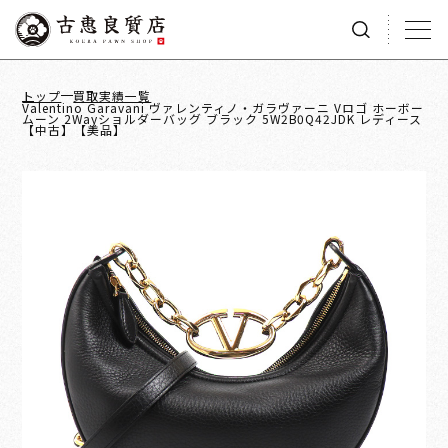
トップ
買取実績一覧
Valentino Garavani ヴァレンティノ・ガラヴァーニ Vロゴ ホーボー
ムーン 2Wayショルダーバッグ ブラック 5W2B0Q42JDK レディース
【中古】【美品】