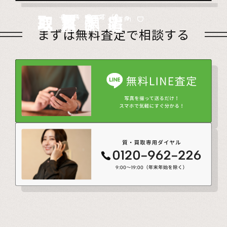
店頭買取
Store
出張買取
Visit
宅配買取
very
Del
i
遺品整理
Estate
まずは無料査定で相談する