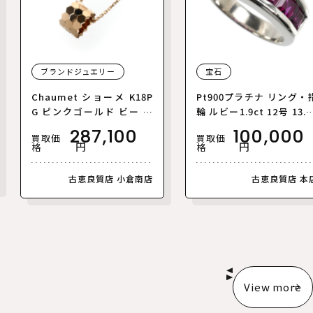
ブランドジュエリー
宝石
Chaumet ショーメ K18P
Pt900プラチナ リング・
G ピンクゴールド ビー ド
輪 ルビー1.9ct 12号 13.5
ゥ ショーメ ネックレス 08
レディース【中古】
287,100
100,000
買取価
買取価
5072-000 4.4g 38/40/42c
円
円
格
格
m レディース【中古】【美
品】
古恵良質店 小倉南店
古恵良質店 本
View more