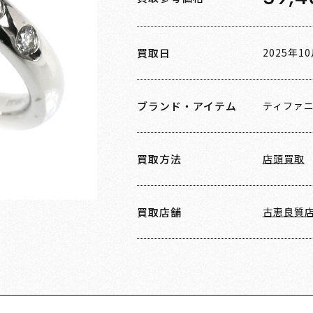
買取日
2025年1
ブランド・アイテム
ティファ
買取方法
店頭買取
買取店舗
古恵良質店