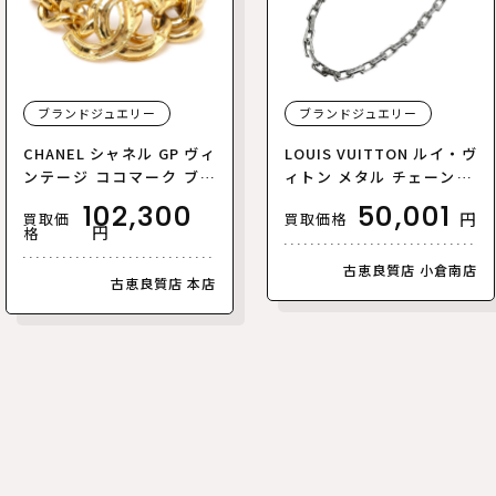
ブランドジュエリー
ブランドジュエリー
CHANEL シャネル GP ヴィ
LOUIS VUITTON ルイ・ヴ
ンテージ ココマーク ブレ
ィトン メタル チェーン モ
スレット 77.7g 18cm レデ
ノグラム ネックレス M003
102,300
50,001
円
買取価
買取価格
ィース【中古】【あす楽】
07 54cm メンズ【中古】
円
格
古恵良質店 小倉南店
古恵良質店 本店