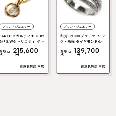
ブランドジュエリー
ブランドジュエリー
CARTIER カルティエ K18Y
和光 Pt900プラチナ リン
G/PG/WG トリニティ ダイ
グ・指輪 ダイヤモンド0.34
ヤ ネックレス ダイヤモン
ct/0.29ct 12号 9.4g ピン
215,600
139,700
買取価
買取価
ド 10.4g 42cm レディース
クダイヤ レディース【中
円
円
格
格
【中古】
古】【美品】
古恵良質店 本店
古恵良質店 本店