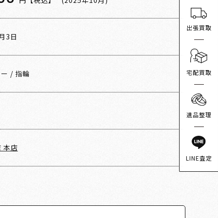
円【税込】
(2025年10月)
出張買取
0月3日
宅配買取
ニー
/
指輪
遺品整理
 本店
LINE査定