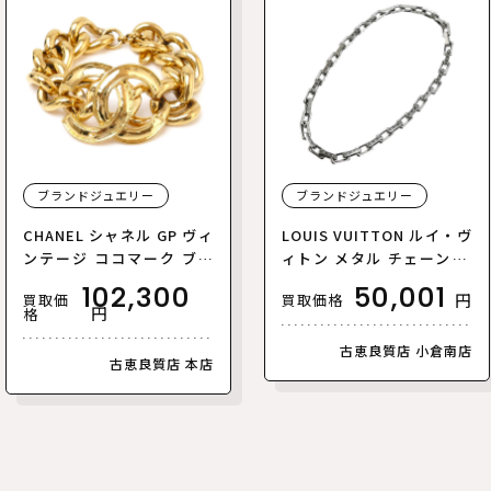
ブランドジュエリー
ブランドジュエリー
CHANEL シャネル GP ヴィ
LOUIS VUITTON ルイ・ヴ
ンテージ ココマーク ブレ
ィトン メタル チェーン モ
スレット 77.7g 18cm レデ
ノグラム ネックレス M003
102,300
50,001
円
買取価
買取価格
ィース【中古】【あす楽】
07 54cm メンズ【中古】
円
格
古恵良質店 小倉南店
古恵良質店 本店