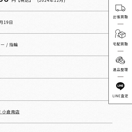
円【税込】
(2024年12月)
出張買取
2月19日
宅配買取
ニー
/
指輪
遺品整理
LINE査定
 小倉南店