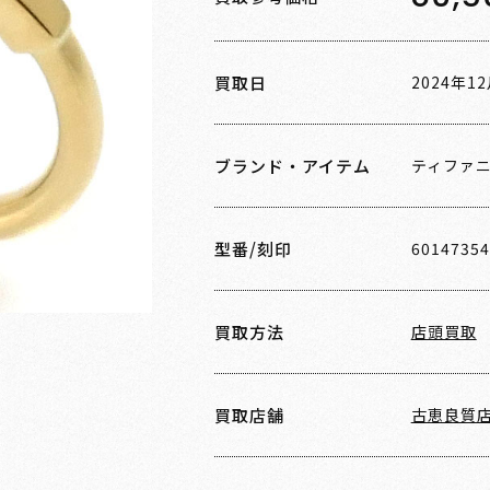
買取日
2024年1
ブランド・アイテム
ティファ
型番/刻印
60147354
買取方法
店頭買取
買取店舗
古恵良質店