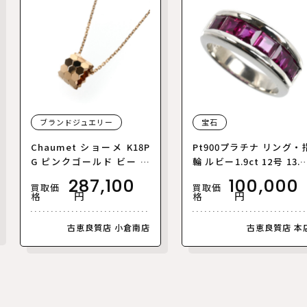
ブランドジュエリー
宝石
Chaumet ショーメ K18P
Pt900プラチナ リング・
G ピンクゴールド ビー ド
輪 ルビー1.9ct 12号 13.5
ゥ ショーメ ネックレス 08
レディース【中古】
287,100
100,000
買取価
買取価
5072-000 4.4g 38/40/42c
円
円
格
格
m レディース【中古】【美
品】
古恵良質店 小倉南店
古恵良質店 本