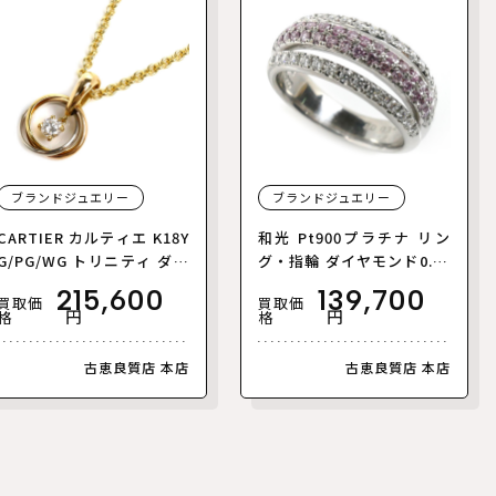
ブランドジュエリー
ブランドジュエリー
CARTIER カルティエ K18Y
和光 Pt900プラチナ リン
G/PG/WG トリニティ ダイ
グ・指輪 ダイヤモンド0.34
ヤ ネックレス ダイヤモン
ct/0.29ct 12号 9.4g ピン
215,600
139,700
買取価
買取価
ド 10.4g 42cm レディース
クダイヤ レディース【中
円
円
格
格
【中古】
古】【美品】
古恵良質店 本店
古恵良質店 本店