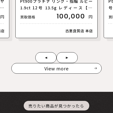
イヤ
Pt900プラチナ リング・指輪 ルビー
P
ース
1.9ct 12号 13.5g レディース【中
号
古】
100,000
円
円
買取価格
買
南店
古恵良質店 本店
View more
売りたい商品が見つかったら