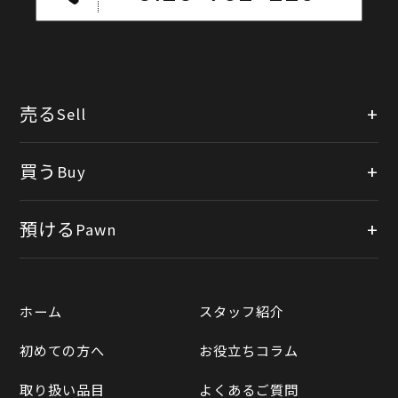
売る
Sell
店頭買取
買う
Buy
出張買取
公式オンラインショップ
預ける
Pawn
宅配買取
楽天市場
質預かりについて
遺品整理
ホーム
スタッフ紹介
Yahooショッピング
LINE査定
初めての方へ
お役立ちコラム
Yahoo!オークション
買取実績一覧
取り扱い品目
よくあるご質問
メルカリ