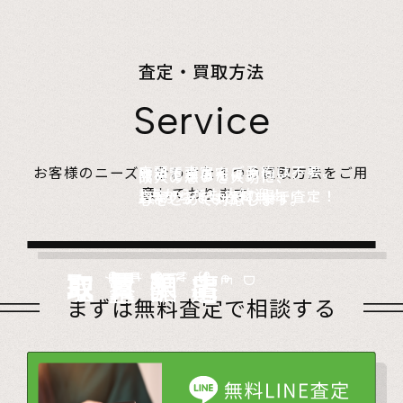
査定・買取方法
Service
店頭で査定、ご予約は不要。
お客様のニーズに合わせた４つの買取方法をご用
無料でご自宅にお伺い、
詰めて送るだけ。
故人の想いを大切に、
意しております。
1点からでも大歓迎！
査定のプロがその場で査定！
1点からでも送料無料！
心をこめて対応します。
店頭買取
Store
出張買取
Visit
宅配買取
very
Del
i
遺品整理
Estate
まずは無料査定で相談する