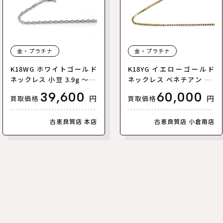
金・プラチナ
金・プラチナ
K18WG ホワイトゴールド
K18YG イエローゴールド
ネックレス 小豆 3.9g ～45
ネックレス ベネチアン 3.5
cm フリーチェーン カット
g ~50cm レディース【中
39,600
60,000
円
円
買取価格
買取価格
小豆 ユニセックス【中古】
古】
古恵良質店 本店
古恵良質店 小倉南店