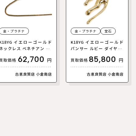
金・プラチナ
金・プラチナ
宝石
K18YG イエローゴールド
K18YG イエローゴールド
ネックレス ベネチアン 5.2
パンサー ルビー ダイヤ ペ
g ～49cm フリーチェーン
ンダントトップ ルビー ダ
62,700
85,800
円
円
買取価格
買取価格
レディース【中古】
イヤモンド0.15ct 7.6g レ
ディース【中古】【美品】
古恵良質店 小倉南店
古恵良質店 小倉南店