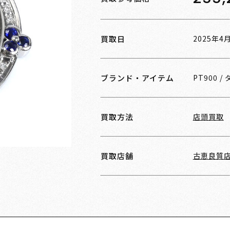
買取日
2025年4
ブランド・アイテム
PT900
/
買取方法
店頭買取
買取店舗
古恵良質店