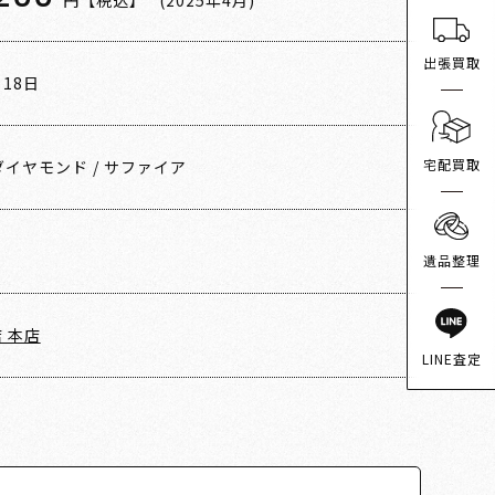
円【税込】
(2025年4月)
出張買取
月18日
宅配買取
ダイヤモンド
/
サファイア
遺品整理
 本店
LINE査定