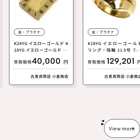
金・プラチナ
金・プラチナ
K24YG イエローゴールド K
K18YG イエローゴール
18YG イエローゴールド 1g
リング・指輪 11.5号 7.6
インゴット ペンダントトッ
レディース【中古】
40,000
129,201
円
買取価格
買取価格
プ 6.2g ガラス入り【中
古】
古恵良質店 小倉南店
古恵良質店 小倉南
View more