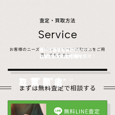
査定・買取方法
Service
店頭で査定、ご予約は不要。
お客様のニーズに合わせた４つの買取方法をご用
無料でご自宅にお伺い、
詰めて送るだけ。
故人の想いを大切に、
意しております。
1点からでも大歓迎！
査定のプロがその場で査定！
1点からでも送料無料！
心をこめて対応します。
店頭買取
Store
出張買取
Visit
宅配買取
very
Del
i
遺品整理
Estate
まずは無料査定で相談する