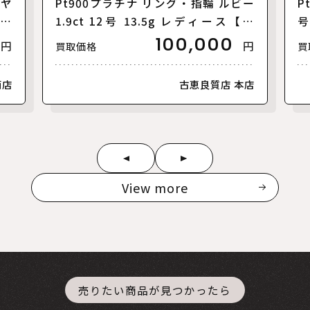
イヤ
Pt900プラチナ リング・指輪 ルビー
P
ース
1.9ct 12号 13.5g レディース【中
号
古】
100,000
円
円
買取価格
買
南店
古恵良質店 本店
View more
売りたい商品が見つかったら