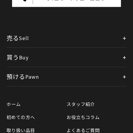
売る
Sell
店頭買取
買う
Buy
出張買取
公式オンラインショップ
預ける
Pawn
宅配買取
楽天市場
質預かりについて
遺品整理
ホーム
スタッフ紹介
Yahooショッピング
LINE査定
初めての方へ
お役立ちコラム
Yahoo!オークション
買取実績一覧
取り扱い品目
よくあるご質問
メルカリ