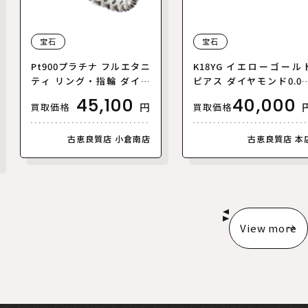
宝石
宝石
Pt900プラチナ フルエタニ
K18YG イエローゴール
ティ リング・指輪 ダイヤ
ピアス ダイヤモンド0.05
モンド0.86ct 10号 2.1g レ
t/0.05ct 2.0g レディー
45,100
40,000
円
買取価格
買取価格
ディース【中古】【美品】
【中古】【美品】
古恵良質店 小倉南店
古恵良質店 本
View more