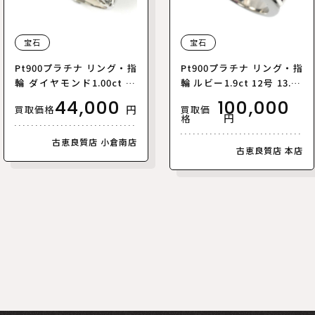
宝石
宝石
Pt900プラチナ リング・指
Pt900プラチナ リング・指
輪 ダイヤモンド1.00ct 12
輪 ルビー1.9ct 12号 13.5g
号 5.3g レディース【中
レディース【中古】
44,000
100,000
円
買取価
買取価格
古】【美品】
円
格
古恵良質店 小倉南店
古恵良質店 本店