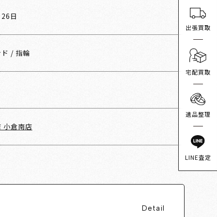
月26日
出張買取
ンド
/
指輪
宅配買取
遺品整理
 小倉南店
LINE査定
Detail