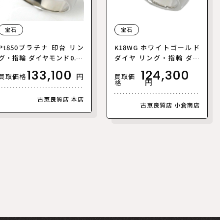
宝石
宝石
Pt850プラチナ 印台 リン
K18WG ホワイトゴールド
グ・指輪 ダイヤモンド0.41
ダイヤ リング・指輪 ダイ
ct 22号 19.7g メンズ【中
ヤモンド1.00ct 12号 7.2g
133,100
124,300
円
買取価
買取価格
古】【美品】
レディース【中古】【美
円
格
品】
古恵良質店 本店
古恵良質店 小倉南店