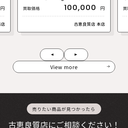
古】
100,000
円
円
買取価格
買
南店
古恵良質店 本店
View more
売りたい商品が見つかったら
古恵良質店にご相談ください！