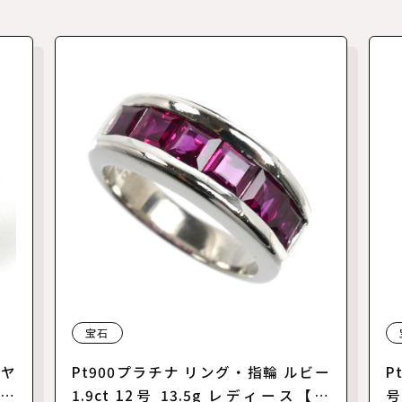
宝石
イヤ
Pt900プラチナ リング・指輪 ルビー
P
ース
1.9ct 12号 13.5g レディース【中
号