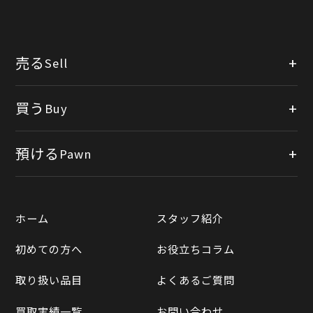
売る
Sell
店頭買取
買う
Buy
出張買取
公式オンラインショップ
預ける
Pawn
宅配買取
楽天市場
質預かりについて
遺品整理
ホーム
スタッフ紹介
Yahooショッピング
LINE査定
初めての方へ
お役立ちコラム
Yahoo!オークション
買取実績一覧
取り扱い品目
よくあるご質問
メルカリ
買取相場表
買取実績一覧
お問い合わせ