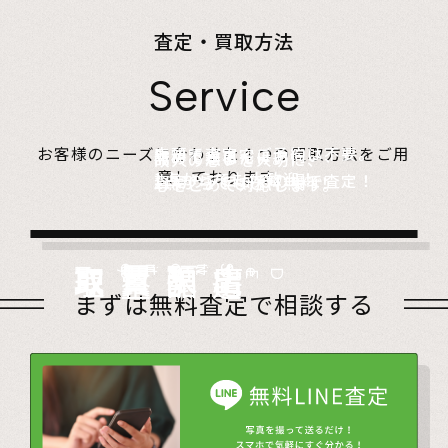
査定・買取方法
Service
店頭で査定、ご予約は不要。
お客様のニーズに合わせた４つの買取方法をご用
無料でご自宅にお伺い、
詰めて送るだけ。
故人の想いを大切に、
意しております。
1点からでも大歓迎！
査定のプロがその場で査定！
1点からでも送料無料！
心をこめて対応します。
店頭買取
Store
出張買取
Visit
宅配買取
very
Del
i
遺品整理
Estate
まずは無料査定で相談する