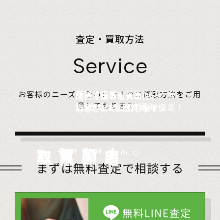
査定・買取方法
Service
店頭で査定、ご予約は不要。
お客様のニーズに合わせた４つの買取方法をご用
無料でご自宅にお伺い、
詰めて送るだけ。
故人の想いを大切に、
意しております。
1点からでも大歓迎！
査定のプロがその場で査定！
1点からでも送料無料！
心をこめて対応します。
店頭買取
Store
出張買取
Visit
宅配買取
very
Del
i
遺品整理
Estate
まずは無料査定で相談する