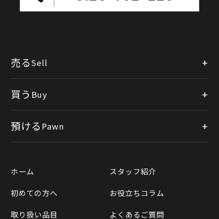
売る
Sell
店頭買取
買う
Buy
出張買取
公式オンラインショップ
預ける
Pawn
宅配買取
楽天市場
質預かりについて
遺品整理
ホーム
スタッフ紹介
Yahooショッピング
LINE査定
初めての方へ
お役立ちコラム
Yahoo!オークション
買取実績一覧
取り扱い品目
よくあるご質問
メルカリ