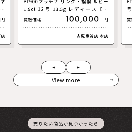
イヤ
Pt900プラチナ リング・指輪 ルビー
P
ース
1.9ct 12号 13.5g レディース【中
号
古】
100,000
円
円
買取価格
買
南店
古恵良質店 本店
View more
売りたい商品が見つかったら