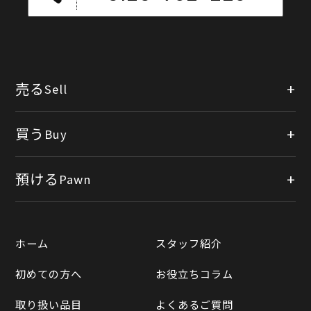
売る
Sell
店頭買取
買う
Buy
出張買取
公式オンラインショップ
預ける
Pawn
宅配買取
楽天市場
質預かりについて
遺品整理
ホーム
スタッフ紹介
Yahooショッピング
LINE査定
初めての方へ
お役立ちコラム
Yahoo!オークション
買取実績一覧
取り扱い品目
よくあるご質問
メルカリ