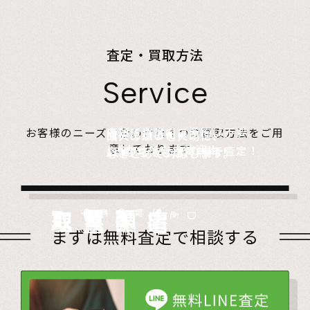
査定・買取方法
Service
店頭で査定、ご予約は不要。
お客様のニーズに合わせた４つの買取方法をご用
無料でご自宅にお伺い、
詰めて送るだけ。
故人の想いを大切に、
意しております。
1点からでも大歓迎！
査定のプロがその場で査定！
1点からでも送料無料！
心をこめて対応します。
店頭買取
Store
出張買取
Visit
宅配買取
very
Del
i
遺品整理
Estate
まずは無料査定で相談する