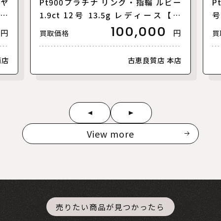
イヤ
Pt900プラチナ リング・指輪 ルビー
P
ース
1.9ct 12号 13.5g レディース【中
号
古】
100,000
円
円
買取価格
買
南店
古恵良質店 本店
View more
売りたい商品が見つかったら