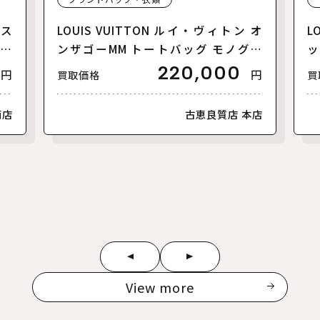
リス
LOUIS VUITTON ルイ・ヴィトン オ
L
【美
ンザゴーMM トートバッグ モノグラ
ッ
ムアンプラント バイカラー ブラック
ァ
220,000
円
円
買取価格
買
ベージュ M45495 レディース【中
ラ
古】【美品】
古
南店
古恵良質店 本店
View more