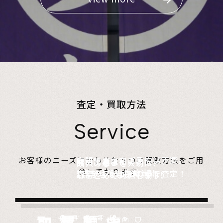
査定・買取方法
Service
店頭で査定、ご予約は不要。
お客様のニーズに合わせた４つの買取方法をご用
無料でご自宅にお伺い、
詰めて送るだけ。
故人の想いを大切に、
意しております。
1点からでも大歓迎！
査定のプロがその場で査定！
1点からでも送料無料！
心をこめて対応します。
Store
Visit
very
Del
i
Estate