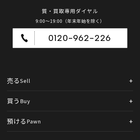
質・買取専用ダイヤル
9:00～19:00（年末年始を除く）
0120-962-226
売る
Sell
店頭買取
買う
Buy
出張買取
公式オンラインショップ
預ける
Pawn
宅配買取
楽天市場
質預かりについて