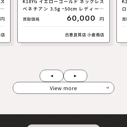
レス
K18YG イエローゴールド ネックレス
K
 カ
ベネチアン 3.5g ~50cm レディース
ロ
【中古】
ト
60,000
円
円
買取価格
買
本店
古恵良質店 小倉南店
View more