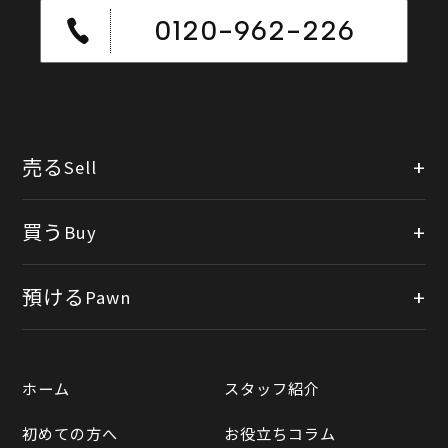
0120-962-226
売る
Sell
店頭買取
買う
Buy
出張買取
公式オンラインショップ
預ける
Pawn
宅配買取
楽天市場
質預かりについて
遺品整理
ホーム
スタッフ紹介
Yahooショッピング
LINE査定
初めての方へ
お役立ちコラム
Yahoo!オークション