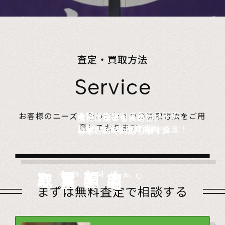
査定・買取方法
Service
店頭で査定、ご予約は不要。
お客様のニーズに合わせた４つの買取方法をご用
無料でご自宅にお伺い、
詰めて送るだけ。
故人の想いを大切に、
意しております。
1点からでも大歓迎！
査定のプロがその場で査定！
1点からでも送料無料！
心をこめて対応します。
店頭買取
Store
出張買取
Visit
宅配買取
very
Del
i
遺品整理
Estate
まずは無料査定で相談する