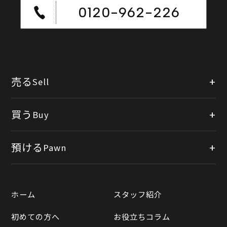
0120-962-226
売る
Sell
店頭買取
買う
Buy
出張買取
公式オンラインショップ
預ける
Pawn
宅配買取
楽天市場
質預かりについて
遺品整理
ホーム
スタッフ紹介
Yahooショッピング
LINE査定
初めての方へ
お役立ちコラム
Yahoo!オークション