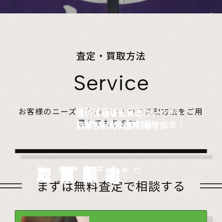
査定・買取方法
Service
店頭で査定、ご予約は不要。
お客様のニーズに合わせた４つの買取方法をご用
無料でご自宅にお伺い、
詰めて送るだけ。
故人の想いを大切に、
意しております。
1点からでも大歓迎！
査定のプロがその場で査定！
1点からでも送料無料！
心をこめて対応します。
店頭買取
Store
出張買取
Visit
宅配買取
very
Del
i
遺品整理
Estate
まずは無料査定で相談する