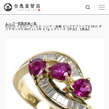
トップ
買取実績一覧
K18YG イエローゴールド リング・指輪 ピンクサファイア0.96ct ダ
イヤモンド0.46ct 11.5号 4.7g レディース【中古】【美品】