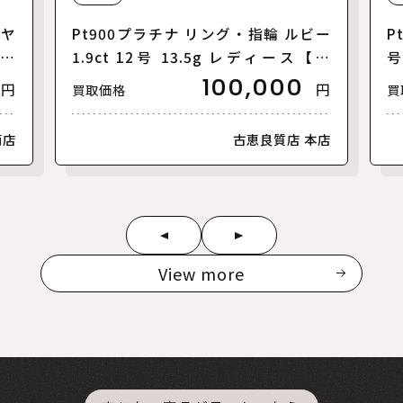
イヤ
Pt900プラチナ リング・指輪 ルビー
P
ース
1.9ct 12号 13.5g レディース【中
号
古】
100,000
円
円
買取価格
買
南店
古恵良質店 本店
View more