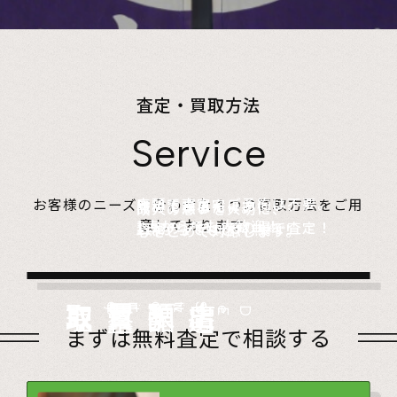
査定・買取方法
Service
店頭で査定、ご予約は不要。
お客様のニーズに合わせた４つの買取方法をご用
無料でご自宅にお伺い、
詰めて送るだけ。
故人の想いを大切に、
意しております。
1点からでも大歓迎！
査定のプロがその場で査定！
1点からでも送料無料！
心をこめて対応します。
店頭買取
Store
出張買取
Visit
宅配買取
very
Del
i
遺品整理
Estate
まずは無料査定で相談する