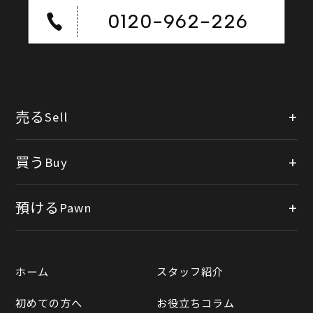
0120-962-226
売る
Sell
店頭買取
買う
Buy
出張買取
公式オンラインショップ
預ける
Pawn
宅配買取
楽天市場
質預かりについて
遺品整理
ホーム
スタッフ紹介
Yahooショッピング
LINE査定
初めての方へ
お役立ちコラム
Yahoo!オークション