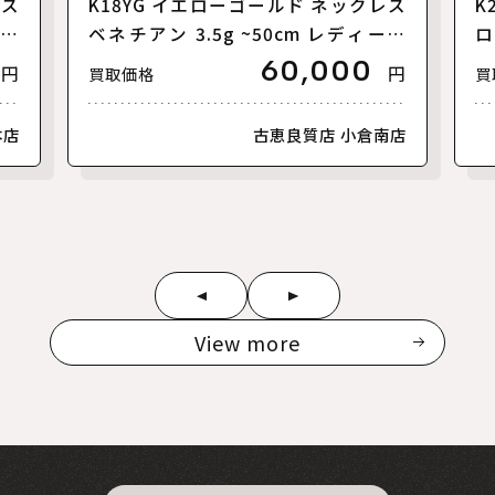
レス
K18YG イエローゴールド ネックレス
K
 カ
ベネチアン 3.5g ~50cm レディース
ロ
【中古】
ト
60,000
円
円
買取価格
買
本店
古恵良質店 小倉南店
View more