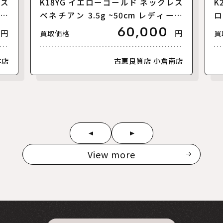
レス
K18YG イエローゴールド ネックレス
K
 カ
ベネチアン 3.5g ~50cm レディース
ロ
【中古】
ト
60,000
円
円
買取価格
買
本店
古恵良質店 小倉南店
View more