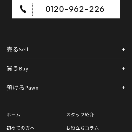
0120-962-226
売る
Sell
店頭買取
買う
Buy
出張買取
公式オンラインショップ
預ける
Pawn
宅配買取
楽天市場
質預かりについて
遺品整理
ホーム
スタッフ紹介
Yahooショッピング
LINE査定
初めての方へ
お役立ちコラム
Yahoo!オークション