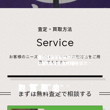
査定・買取方法
Service
店頭で査定、ご予約は不要。
お客様のニーズに合わせた４つの買取方法をご用
無料でご自宅にお伺い、
詰めて送るだけ。
故人の想いを大切に、
意しております。
1点からでも大歓迎！
査定のプロがその場で査定！
1点からでも送料無料！
心をこめて対応します。
店頭買取
Store
出張買取
Visit
宅配買取
very
Del
i
遺品整理
Estate
まずは無料査定で相談する