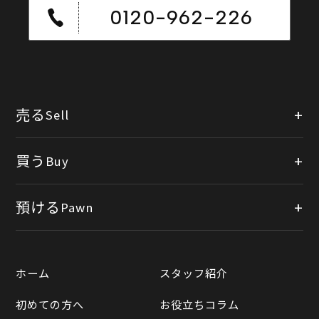
0120-962-226
売る
Sell
店頭買取
買う
Buy
出張買取
公式オンラインショップ
預ける
Pawn
宅配買取
楽天市場
質預かりについて
遺品整理
ホーム
スタッフ紹介
Yahooショッピング
LINE査定
初めての方へ
お役立ちコラム
Yahoo!オークション