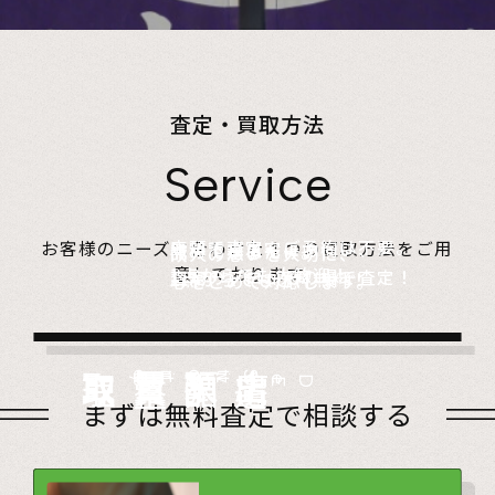
査定・買取方法
Service
店頭で査定、ご予約は不要。
お客様のニーズに合わせた４つの買取方法をご用
無料でご自宅にお伺い、
詰めて送るだけ。
故人の想いを大切に、
意しております。
1点からでも大歓迎！
査定のプロがその場で査定！
1点からでも送料無料！
心をこめて対応します。
店頭買取
Store
出張買取
Visit
宅配買取
very
Del
i
遺品整理
Estate
まずは無料査定で相談する