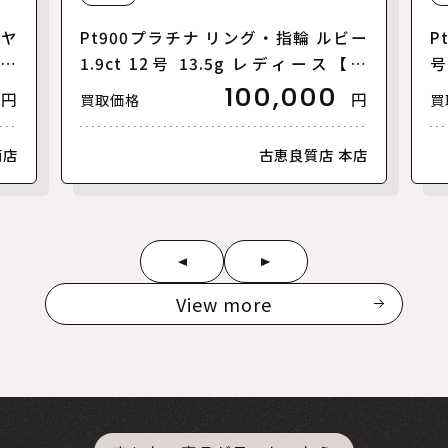
イヤ
Pt900プラチナ リング・指輪 ルビー
P
ース
1.9ct 12号 13.5g レディース【中
号
古】
100,000
円
円
買取価格
買
南店
古恵良質店 本店
View more