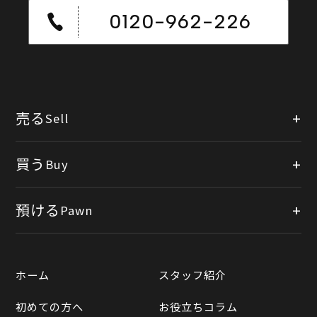
0120-962-226
売る
Sell
店頭買取
買う
Buy
出張買取
公式オンラインショップ
預ける
Pawn
宅配買取
楽天市場
質預かりについて
遺品整理
ホーム
スタッフ紹介
Yahooショッピング
LINE査定
初めての方へ
お役立ちコラム
Yahoo!オークション