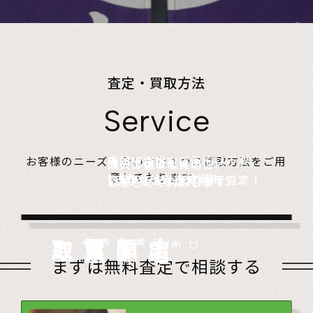
査定・買取方法
Service
店頭で査定、ご予約は不要。
お客様のニーズに合わせた４つの買取方法をご用
無料でご自宅にお伺い、
詰めて送るだけ。
故人の想いを大切に、
意しております。
1点からでも大歓迎！
査定のプロがその場で査定！
1点からでも送料無料！
心をこめて対応します。
店頭買取
Store
出張買取
Visit
宅配買取
very
Del
i
遺品整理
Estate
まずは無料査定で相談する