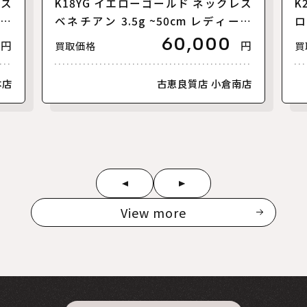
レス
K18YG イエローゴールド ネックレス
K
 カ
ベネチアン 3.5g ~50cm レディース
ロ
【中古】
ト
60,000
円
円
買取価格
買
本店
古恵良質店 小倉南店
View more