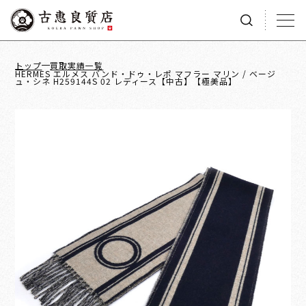
トップ
買取実績一覧
HERMES エルメス バンド・ドゥ・レポ マフラー マリン / ベージ
ュ・シネ H259144S 02 レディース【中古】【極美品】