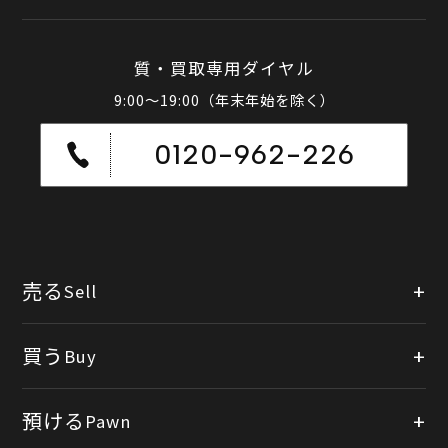
質・買取専用ダイヤル
9:00～19:00（年末年始を除く）
0120-962-226
売る
Sell
店頭買取
買う
Buy
出張買取
公式オンラインショップ
預ける
Pawn
宅配買取