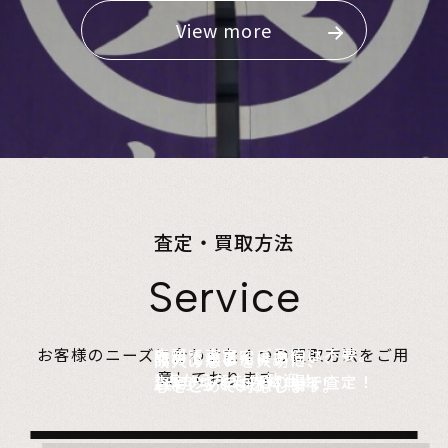
View more
査定・買取方法
Service
店頭で査定、ご予約は不要。
お客様のニーズに合わせた４つの買取方法をご用
無料でご自宅にお伺い、
詰めて送るだけ。
故人の想いを大切に、
意しております。
1点からでも大歓迎！
査定のプロがその場で査定！
1点からでも送料無料！
心をこめて対応します。