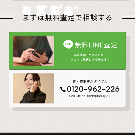
店頭買取
Store
出張買取
Visit
宅配買取
very
Del
i
遺品整理
Estate
まずは無料査定で相談する