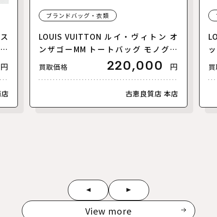
ブランドバッグ・衣類
リス
LOUIS VUITTON ルイ・ヴィトン オ
L
【美
ンザゴーMM トートバッグ モノグラ
ッ
ムアンプラント バイカラー ブラック
ァ
220,000
円
円
買取価格
買
ベージュ M45495 レディース【中
ラ
古】【美品】
古
南店
古恵良質店 本店
View more