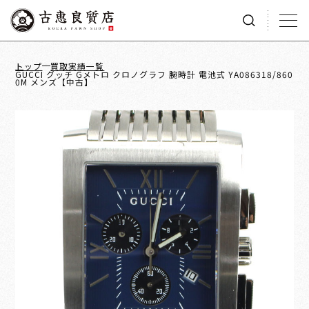
トップ
買取実績一覧
GUCCI グッチ Gメトロ クロノグラフ 腕時計 電池式 YA086318/860
0M メンズ【中古】