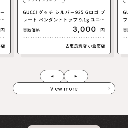
トー
GUCCI グッチ シルバー925 Gロゴ プ
G
yシ
レート ペンダントトップ 9.1g ユニセ
フ
マル
ックス【中古】
2
3,000
円
円
買取価格
買
【美
本店
古恵良質店 小倉南店
View more