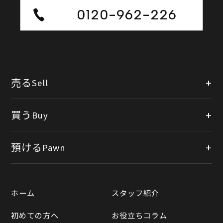
0120-962-226
売る
Sell
店頭買取
買う
Buy
出張買取
公式オンラインショップ
預ける
Pawn
宅配買取
楽天市場
質預かりについて
遺品整理
ホーム
スタッフ紹介
Yahooショッピング
LINE査定
初めての方へ
お役立ちコラム
Yahoo!オークション