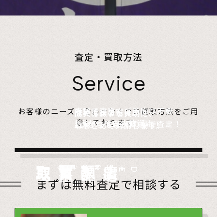
査定・買取方法
Service
店頭で査定、ご予約は不要。
お客様のニーズに合わせた４つの買取方法をご用
無料でご自宅にお伺い、
詰めて送るだけ。
故人の想いを大切に、
意しております。
1点からでも大歓迎！
査定のプロがその場で査定！
1点からでも送料無料！
心をこめて対応します。
店頭買取
Store
出張買取
Visit
宅配買取
very
Del
i
遺品整理
Estate
まずは無料査定で相談する