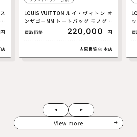
リス
LOUIS VUITTON ルイ・ヴィトン オ
L
【美
ンザゴーMM トートバッグ モノグラ
ッ
ムアンプラント バイカラー ブラック
ァ
220,000
円
円
買取価格
買
ベージュ M45495 レディース【中
ラ
古】【美品】
古
南店
古恵良質店 本店
View more