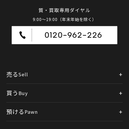
質・買取専用ダイヤル
9:00～19:00（年末年始を除く）
0120-962-226
売る
Sell
店頭買取
買う
Buy
出張買取
公式オンラインショップ
預ける
Pawn
宅配買取
楽天市場
質預かりについて