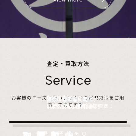
査定・買取方法
Service
店頭で査定、ご予約は不要。
お客様のニーズに合わせた４つの買取方法をご用
無料でご自宅にお伺い、
詰めて送るだけ。
故人の想いを大切に、
意しております。
1点からでも大歓迎！
査定のプロがその場で査定！
1点からでも送料無料！
心をこめて対応します。
Store
Visit
very
Del
i
Estate