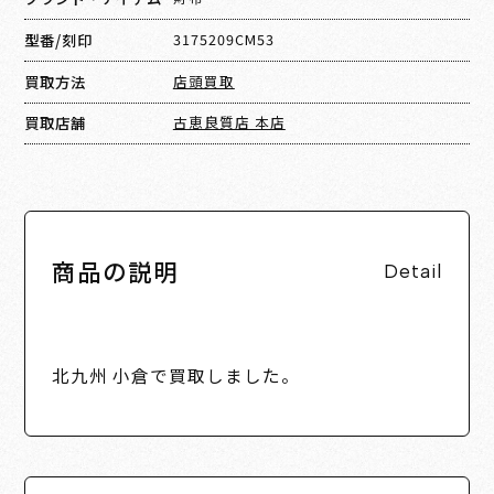
型番/刻印
3175209CM53
買取方法
店頭買取
買取店舗
古恵良質店 本店
商品の説明
Detail
北九州 小倉で買取しました。