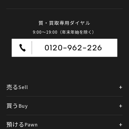
質・買取専用ダイヤル
9:00～19:00（年末年始を除く）
0120-962-226
売る
Sell
店頭買取
買う
Buy
出張買取
公式オンラインショップ
預ける
Pawn