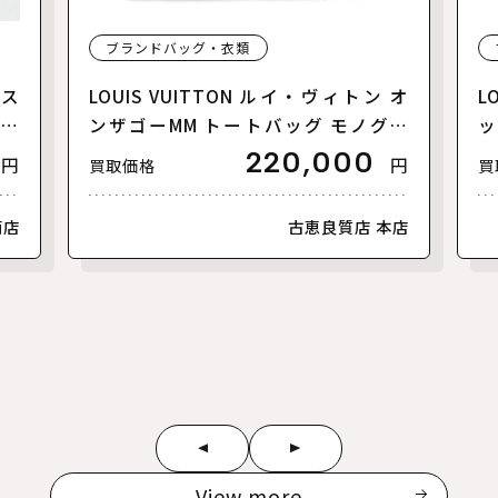
ブランドバッグ・衣類
リス
LOUIS VUITTON ルイ・ヴィトン オ
L
【美
ンザゴーMM トートバッグ モノグラ
ッ
ムアンプラント バイカラー ブラック
ァ
220,000
円
円
買取価格
買
ベージュ M45495 レディース【中
ラ
古】【美品】
古
南店
古恵良質店 本店
View more