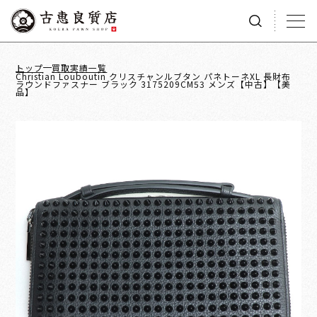
トップ
買取実績一覧
Christian Louboutin クリスチャンルブタン パネトーネXL 長財布
ラウンドファスナー ブラック 3175209CM53 メンズ【中古】【美
品】