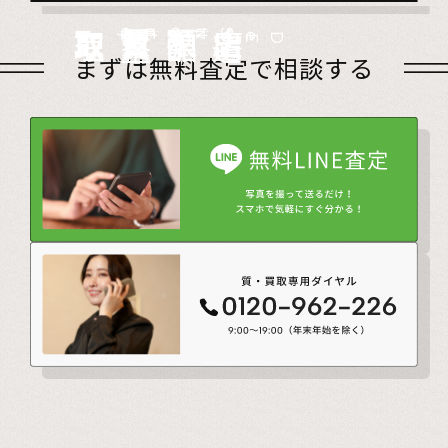
店頭買取
Store
出張買取
Visit
宅配買取
very
Del
i
遺品整理
Estate
まずは無料査定で相談する