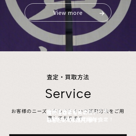
View more
査定・買取方法
Service
店頭で査定、ご予約は不要。
お客様のニーズに合わせた４つの買取方法をご用
無料でご自宅にお伺い、
詰めて送るだけ。
故人の想いを大切に、
意しております。
1点からでも大歓迎！
査定のプロがその場で査定！
1点からでも送料無料！
心をこめて対応します。