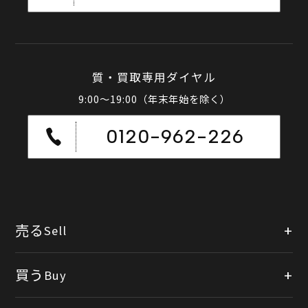
質・買取専用ダイヤル
9:00～19:00（年末年始を除く）
0120-962-226
売る
Sell
店頭買取
買う
Buy
出張買取