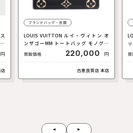
ブランドバッグ・衣類
リス
LOUIS VUITTON ルイ・ヴィトン オ
L
【美
ンザゴーMM トートバッグ モノグラ
ッ
ムアンプラント バイカラー ブラック
ァ
220,000
円
円
買取価格
買
ベージュ M45495 レディース【中
ラ
古】【美品】
古
南店
古恵良質店 本店