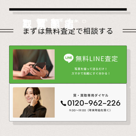
店頭買取
Store
出張買取
Visit
宅配買取
very
Del
i
遺品整理
Estate
まずは無料査定で相談する