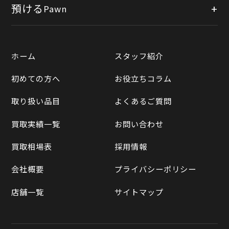
公式オンラインショップ
預ける
Pawn
宅配買取
楽天市場
質預かりについて
遺品整理
ホーム
スタッフ紹介
Yahooショッピング
LINE査定
初めての方へ
お役立ちコラム
Yahoo!オークション
買取実績一覧
取り扱い品目
よくあるご質問
メルカリ
買取相場表
買取実績一覧
お問い合わせ
ラクマ
買取相場表
採用情報
Qoo10
会社概要
プライバシーポリシー
店舗一覧
サイトマップ