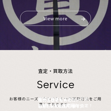
View more
査定・買取方法
Service
店頭で査定、ご予約は不要。
お客様のニーズに合わせた４つの買取方法をご用
無料でご自宅にお伺い、
詰めて送るだけ。
故人の想いを大切に、
意しております。
1点からでも大歓迎！
査定のプロがその場で査定！
1点からでも送料無料！
心をこめて対応します。