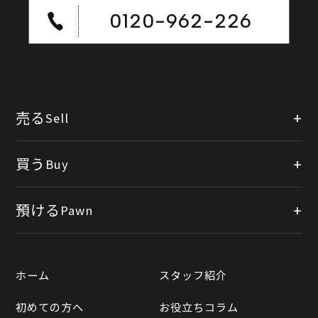
0120-962-226
売る
Sell
店頭買取
買う
Buy
出張買取
公式オンラインショップ
預ける
Pawn
宅配買取
楽天市場
質預かりについて
遺品整理
ホーム
スタッフ紹介
Yahooショッピング
LINE査定
初めての方へ
お役立ちコラム
Yahoo!オークション