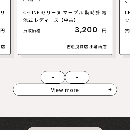
トリ
CELINE セリーヌ マープル 腕時計 電
C
レデ
池式 レディース【中古】
ッ
T
3,200
円
円
買取価格
買
南店
古恵良質店 小倉南店
View more