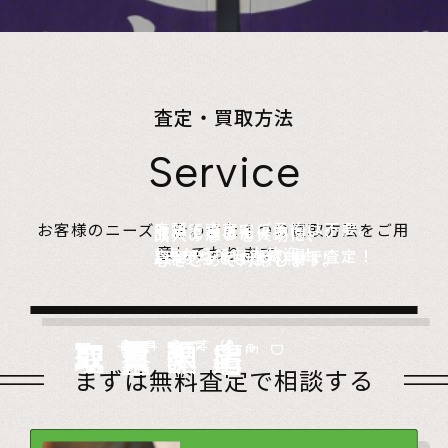
査定・買取方法
Service
店頭で査定、ご予約は不要。
お客様のニーズに合わせた４つの買取方法をご用
無料でご自宅にお伺い、
詰めて送るだけ。
故人の想いを大切に、
意しております。
1点からでも大歓迎！
査定のプロがその場で査定！
1点からでも送料無料！
心をこめて対応します。
店頭買取
Store
出張買取
Visit
宅配買取
very
Del
i
遺品整理
Estate
まずは無料査定で相談する