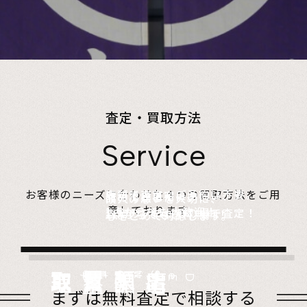
査定・買取方法
Service
店頭で査定、ご予約は不要。
お客様のニーズに合わせた４つの買取方法をご用
無料でご自宅にお伺い、
詰めて送るだけ。
故人の想いを大切に、
意しております。
1点からでも大歓迎！
査定のプロがその場で査定！
1点からでも送料無料！
心をこめて対応します。
店頭買取
Store
出張買取
Visit
宅配買取
very
Del
i
遺品整理
Estate
まずは無料査定で相談する