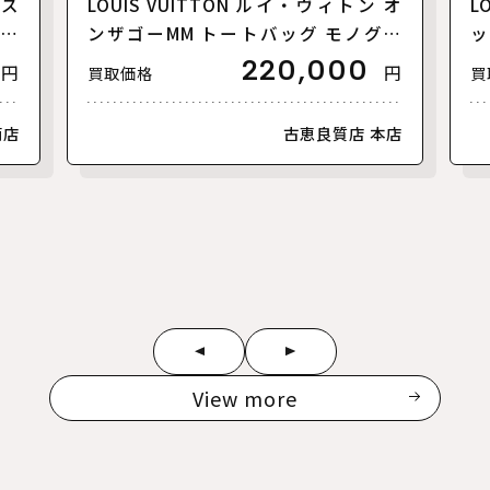
リス
LOUIS VUITTON ルイ・ヴィトン オ
L
【美
ンザゴーMM トートバッグ モノグラ
ッ
ムアンプラント バイカラー ブラック
ァ
220,000
円
円
買取価格
買
ベージュ M45495 レディース【中
ラ
古】【美品】
古
南店
古恵良質店 本店
View more