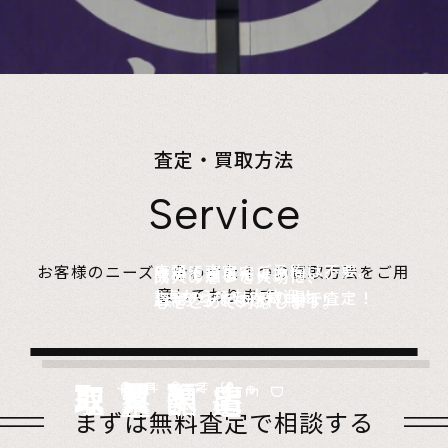
査定・買取方法
Service
店頭で査定、ご予約は不要。
お客様のニーズに合わせた４つの買取方法をご用
無料でご自宅にお伺い、
詰めて送るだけ。
故人の想いを大切に、
意しております。
1点からでも大歓迎！
査定のプロがその場で査定！
1点からでも送料無料！
心をこめて対応します。
店頭買取
Store
出張買取
Visit
宅配買取
very
Del
i
遺品整理
Estate
まずは無料査定で相談する