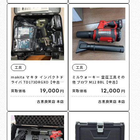
工具
工具
makita マキタ インパクトド
ミルウォーキー 空圧工具その
ライバ TD173DRGXO【中古】
他 ブロワ M12 BBL【中古】
【】
19,000
12,000
円
円
買取価格
買取価格
古恵良質店 本店
古恵良質店 本店