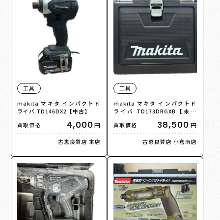
工具
工具
makita マキタ インパクトド
makita マキタ インパクトド
ライバ TD146DX2【中古】
ライバ TD173DRGXB【未使
用】【買取品】
4,000
38,500
円
円
買取価格
買取価格
古恵良質店 本店
古恵良質店 小倉南店