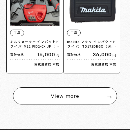
工具
工具
ミルウォーキー インパクトド
makita マキタ インパクトド
ライバ M12 FID2-0X JP【中
ライバ TD173DRGX【未使
古】
用】【買取品】
15,000
36,000
円
円
買取価格
買取価格
古恵良質店 本店
古恵良質店 本店
View more