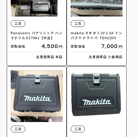
工具
工具
Panasonic パナソニック ハン
makita マキタ 7.2V 1.5A イン
マドリル EZ78A1【中古】
パクトドライバ TD022DSHO
【中古】
4,500
7,000
円
円
買取価格
買取価格
古恵良質店 本店
古恵良質店 小倉南店
工具
工具