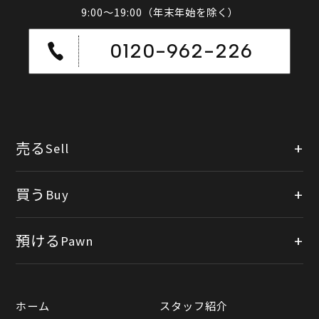
9:00～19:00（年末年始を除く）
0120-962-226
売る
Sell
店頭買取
買う
Buy
出張買取
公式オンラインショップ
預ける
Pawn
宅配買取
楽天市場
質預かりについて
遺品整理
ホーム
スタッフ紹介
Yahooショッピング