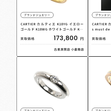
ブランドジュエリー
ブランドジ
CARTIER カルティエ K18YG イエロー
CARTIER 
ゴールド K18WG ホワイトゴールド K18
s must d
PG モノストーン リング・指輪 ルビー 1
グ・指輪 12
173,800
円
買取価格
買取価格
0号 50 4.8g レディース【中古】【美
【中古】【
品】
古恵良質店 小倉南店
ブランドジュエリー
ブランドジ