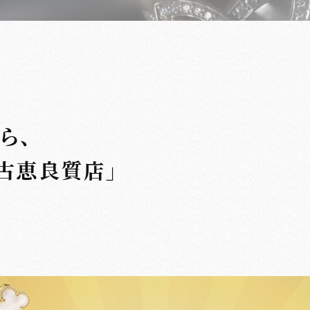
ら、
古恵良質店」