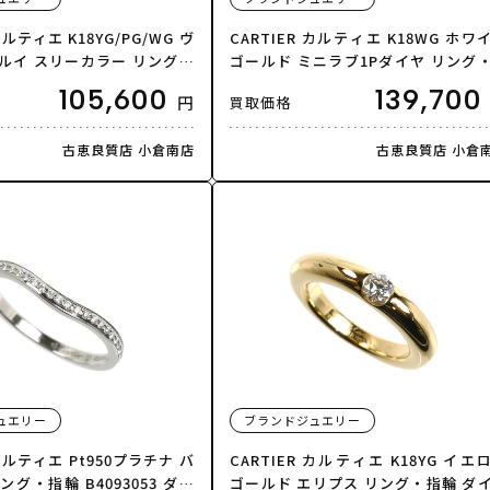
カルティエ K18YG/PG/WG ヴ
CARTIER カルティエ K18WG ホワ
ルイ スリーカラー リング・
ゴールド ミニラブ1Pダイヤ リング
号 60 5.3g メンズ【中古】
輪 B4050553 ダイヤモンド 13号 53 4
105,600
139,700
円
買取価格
g レディース【中古】【美品】
古恵良質店 小倉南店
古恵良質店 小倉
ュエリー
ブランドジュエリー
 カルティエ Pt950プラチナ バ
CARTIER カルティエ K18YG イエ
ング・指輪 B4093053 ダイ
ゴールド エリプス リング・指輪 ダ