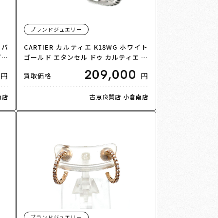
ブランドジュエリー
 バ
CARTIER カルティエ K18WG ホワイト
グ・
ゴールド エタンセル ドゥ カルティエ リ
2.
ング・指輪 B4077948 ダイヤモンド 7.5
209,000
円
円
買取価格
号 48 1.7g レディース【中古】【美品】
南店
古恵良質店 小倉南店
ブランドジュエリー