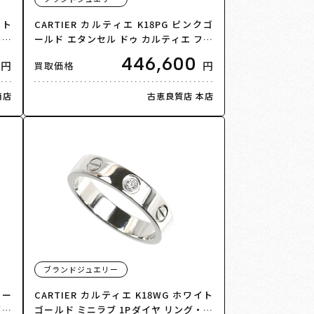
イト
CARTIER カルティエ K18PG ピンクゴ
・指
ールド エタンセル ドゥ カルティエ フー
.8
プ スモール ピアス B8301244 ダイヤモ
446,600
円
円
買取価格
ンド 2.5g レディース【中古】【美品】
南店
古恵良質店 本店
ブランドジュエリー
ロー
CARTIER カルティエ K18WG ホワイト
イヤ
ゴールド ミニラブ 1Pダイヤ リング・指