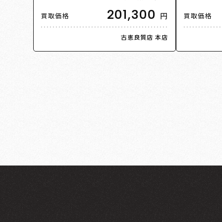
ヤモンド 5号 45 3.6g レディース【中
ヤモンド 13
201,300
円
買取価格
買取価格
古】【美品】
古】【美品
古恵良質店 本店