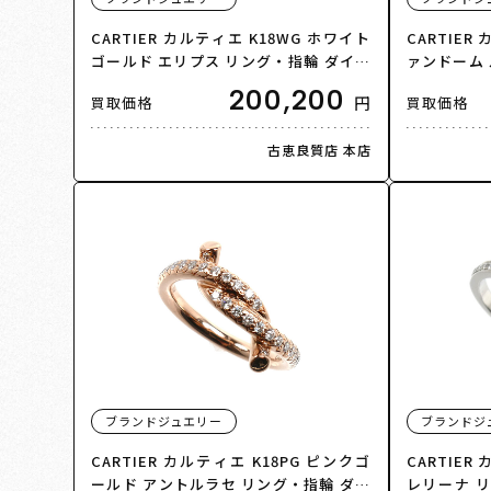
CARTIER カルティエ K18WG ホワイト
CARTIER 
ゴールド エリプス リング・指輪 ダイヤ
ァンドーム 
モンド0.25ct 8号 48 9.6g レディース
指輪 19.5
200,200
円
買取価格
買取価格
【中古】【美品】
【美品】
古恵良質店 本店
ブランドジュエリー
ブランドジ
CARTIER カルティエ K18PG ピンクゴ
CARTIER
ールド アントルラセ リング・指輪 ダイ
レリーナ リ