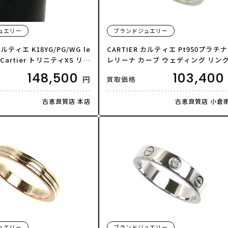
ュエリー
ブランドジュエリー
カルティエ K18YG/PG/WG le
CARTIER カルティエ Pt950プラチナ
e Cartier トリニティXS リン
レリーナ カーブ ウェディング リン
.5号 53 3.7g レディース
指輪 B4093048 ダイヤモンド 8号 48 
148,500
103,400
円
買取価格
美品】
9g レディース【中古】【美品】
古恵良質店 本店
古恵良質店 小倉
ュエリー
ブランドジュエリー