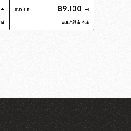
ース
輪 B4050552 ダイヤモンド 12号 52 4.6
89,100
円
円
買取価格
g レディース【中古】【美品】
本店
古恵良質店 本店