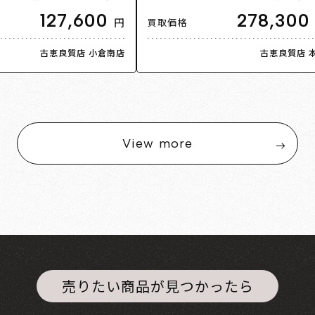
号 53 2.8g レディース【中
モンド0.25ct 11号 51 8.8g レディ
127,600
278,300
円
買取価格
】
【中古】【美品】
古恵良質店 小倉南店
古恵良質店 
View more
売りたい商品が見つかったら