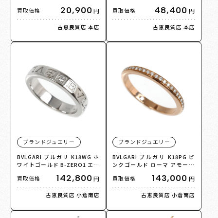
グ ブラック 282860 メンズ
1812 スマホケース レディース
20,900
48,400
円
円
買取価格
買取価格
【中古】
【中古】【美品】
古恵良質店 本店
古恵良質店 本店
ブランドジュエリー
ブランドジュエリー
BVLGARI ブルガリ K18WG ホ
BVLGARI ブルガリ K18PG ピ
ワイトゴールド B-ZERO1 エッ
ンクゴールド ローマ アモール
センシャルバンドリング リン
リング・指輪 361057 ダイヤモ
142,800
143,000
円
円
買取価格
買取価格
グ・指輪 339986 ダイヤモンド
ンド 9号 49 1.9g レディース
13号 6.7g レディース【中古】
【中古】【美品】
古恵良質店 小倉南店
古恵良質店 小倉南店
【美品】