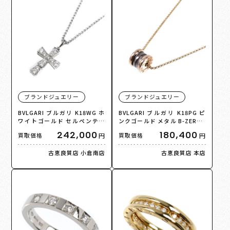
ブランドジュエリー
ブランドジュエリー
BVLGARI ブルガリ K18WG ホ
BVLGARI ブルガリ K18PG ピ
ワイトゴールド セルペンティ
ンクゴールド メタル B-ZERO1
クロス ネックレス 354038 ダ
ビーゼロワン ネックレス 6.5g
242,000
180,400
円
円
買取価格
買取価格
イヤモンド 6.5g 42/45.5/50c
38/40/42cm レディース【中
m ユニセックス【中古】【美
古】
古恵良質店 小倉南店
古恵良質店 本店
品】