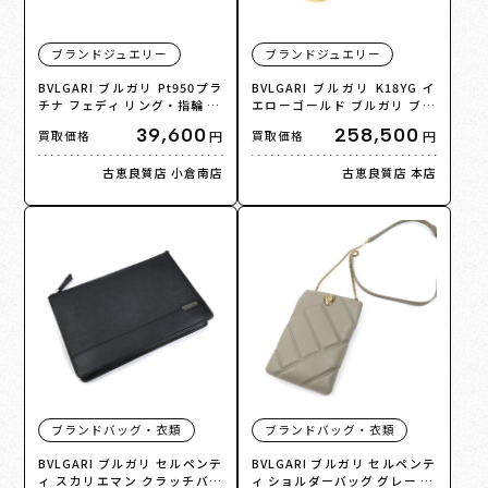
ブランドジュエリー
ブランドジュエリー
BVLGARI ブルガリ Pt950プラ
BVLGARI ブルガリ K18YG イ
チナ フェディ リング・指輪 35
エローゴールド ブルガリ ブル
0458 ダイヤモンド 6号 3.7g レ
ガリ 1Pダイヤ ネックレス ダイ
39,600
258,500
円
円
買取価格
買取価格
ディース【中古】
ヤモンド 8.5g 40cm レディー
ス【中古】
古恵良質店 小倉南店
古恵良質店 本店
ブランドバッグ・衣類
ブランドバッグ・衣類
BVLGARI ブルガリ セルペンテ
BVLGARI ブルガリ セルペンテ
ィ スカリエマン クラッチバッ
ィ ショルダーバッグ グレー 29