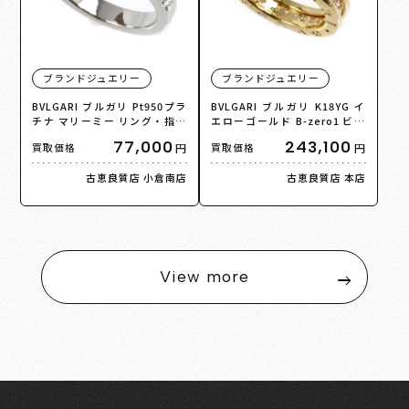
ブランドジュエリー
ブランドジュエリー
BVLGARI ブルガリ Pt950プラ
BVLGARI ブルガリ K18YG イ
チナ マリーミー リング・指輪
エローゴールド B-zero1 ビー
336848 ダイヤモンド 9号 5.8g
ゼロワン フルダイヤモンド リ
77,000
243,100
円
円
買取価格
買取価格
レディース【中古】【美品】
ング・指輪 ダイヤモンド 13号
53 7.1g レディース【中古】
古恵良質店 小倉南店
古恵良質店 本店
【美品】
View more