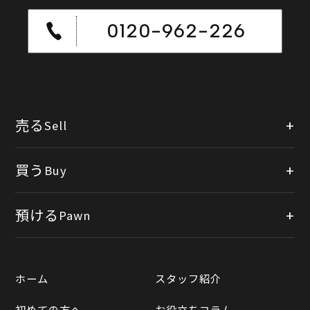
0120-962-226
売る
Sell
店頭買取
買う
Buy
出張買取
公式オンラインショップ
預ける
Pawn
宅配買取
楽天市場
質預かりについて
遺品整理
ホーム
スタッフ紹介
Yahooショッピング
LINE査定
初めての方へ
お役立ちコラム