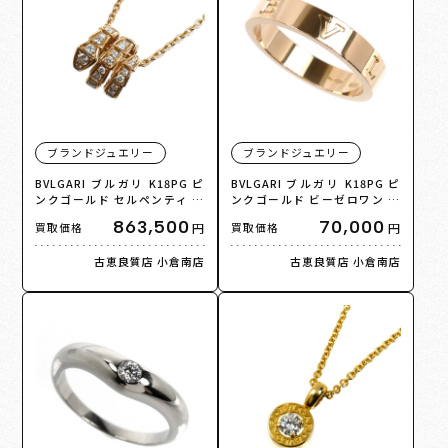
ブランドジュエリー
ブランドジュエリー
BVLGARI ブルガリ K18PG ピ
BVLGARI ブルガリ K18PG ピ
ンクゴールド セルペンティ ヴ
ンクゴールド ビーゼロワン エ
ァイパー ネックレス 357795
ッセンシャル バンドリング リ
863,500
70,000
円
円
買取価格
買取価格
ダイヤモンド 13.1g 52/54cm
ング・指輪 360331 11号 51 4.
レディース【中古】【美品】
2g レディース【中古】
古恵良質店 小倉南店
古恵良質店 小倉南店