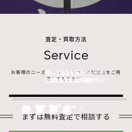
査定・買取方法
Service
店頭で査定、ご予約は不要。
お客様のニーズに合わせた４つの買取方法をご用
無料でご自宅にお伺い、
詰めて送るだけ。
故人の想いを大切に、
意しております。
1点からでも大歓迎！
査定のプロがその場で査定！
1点からでも送料無料！
心をこめて対応します。
店頭買取
Store
出張買取
Visit
宅配買取
very
Del
i
遺品整理
Estate
まずは無料査定で相談する